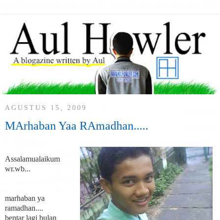
AGUSTUS 15, 2009
MArhaban Yaa RAmadhan.....
Assalamualaikum
wr.wb...
marhaban ya
ramadhan....
bentar lagi bulan