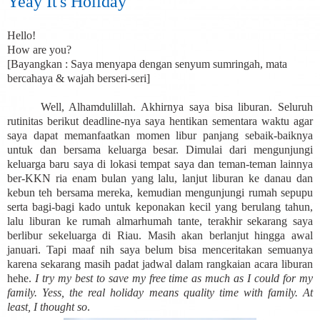
Yeay It's Holiday
Hello!
How are you?
[Bayangkan : Saya menyapa dengan senyum sumringah, mata
bercahaya & wajah berseri-seri]
Well, Alhamdulillah. Akhirnya saya bisa liburan. Seluruh
rutinitas berikut deadline-nya saya hentikan sementara waktu agar
saya dapat memanfaatkan momen libur panjang sebaik-baiknya
untuk dan bersama keluarga besar. Dimulai dari mengunjungi
keluarga baru saya di lokasi tempat saya dan teman-teman lainnya
ber-KKN ria enam bulan yang lalu, lanjut liburan ke danau dan
kebun teh bersama mereka, kemudian mengunjungi rumah sepupu
serta bagi-bagi kado untuk keponakan kecil yang berulang tahun,
lalu liburan ke rumah almarhumah tante, terakhir sekarang saya
berlibur sekeluarga di Riau. Masih akan berlanjut hingga awal
januari. Tapi maaf nih saya belum bisa menceritakan semuanya
karena sekarang masih padat jadwal dalam rangkaian acara liburan
hehe.
I try my best to save my free time as much as I could for my
family. Yess, the real holiday means quality time with family. At
least, I thought so
.