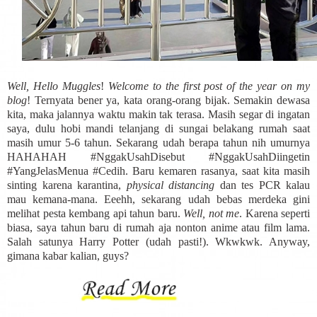
Well, Hello Muggles
!
Welcome to the first post of the year on my
blog
! Ternyata bener ya, kata orang-orang bijak. Semakin dewasa
kita, maka jalannya waktu makin tak terasa. Masih segar di ingatan
saya, dulu hobi mandi telanjang di sungai belakang rumah saat
masih umur 5-6 tahun. Sekarang udah berapa tahun nih umurnya
HAHAHAH #NggakUsahDisebut #NggakUsahDiingetin
#YangJelasMenua #Cedih. Baru kemaren rasanya, saat kita masih
sinting karena karantina,
physical distancing
dan tes PCR kalau
mau kemana-mana. Eeehh, sekarang udah bebas merdeka gini
melihat pesta kembang api tahun baru.
Well, not me
. Karena seperti
biasa, saya tahun baru di rumah aja nonton anime atau film lama.
Salah satunya Harry Potter (udah pasti!). Wkwkwk. Anyway,
gimana kabar kalian, guys?