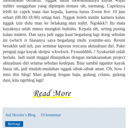
melelahkan berakhir. Nggak sama melelahkannya kayak wajib
militer sungguhan yang dipimpin tentara sih, memang. Capeknya
lebih ke capek mata dan kepala, karena harus Zoom live 10 jam
sehari (08.00-18.00) setiap hari. Nggak boleh matiin kamera kalau
nggak izin dulu mau ke belakang atau toilet. Ngokkk!! Itu mata
kayaknya udah minus mungkin huhuhu. Kepala sih, sering pusing
kalau malem. Dan saya jadi ngga kuat begadang lagi dong sebulan
ini (
which is
biasanya saya begadang mulu youtube-an). Resmi
berakhir tadi tuh, pas seminar laporan rencana aktualisasi diri. Pake
penguji juga kayak skripsi wkwkwk. Fyuuuhhhh..! Syukurlah udah
berlalu. Jadi nanti tinggal dilanjutkan dengan melaksanakan project
aktualisasi diri selama sebulan kedepan. Bisa sambil ngantor kayak
biasa sih, jadi mudah-mudahan nggak sibuk-sibuk amat. Oh, how I
miss this blog! Mari gulung lengan baju, gulung celana, gulung
dasi, kita ngeblog lagi!
Aul Howler's Blog
19 komentar:
Berbagi