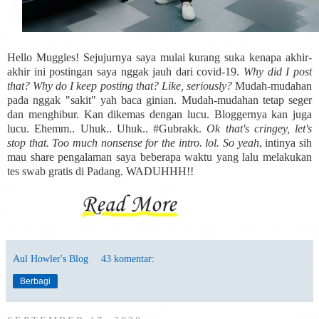
Hello Muggles! Sejujurnya saya mulai kurang suka kenapa akhir-
akhir ini postingan saya nggak jauh dari covid-19.
Why did I post
that? Why do I keep posting that? Like, seriously?
Mudah-mudahan
pada nggak "sakit" yah baca ginian. Mudah-mudahan tetap seger
dan menghibur. Kan dikemas dengan lucu. Bloggernya kan juga
lucu. Ehemm.. Uhuk.. Uhuk.. #Gubrakk.
Ok that's cringey, let's
stop that. Too much nonsense for the intro. lol. So yeah
, intinya sih
mau share pengalaman saya beberapa waktu yang lalu melakukan
tes swab gratis di Padang. WADUHHH!!
Aul Howler's Blog
43 komentar:
Berbagi