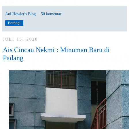
Aul Howler's Blog
50 komentar:
Berbagi
JULI 15, 2020
Ais Cincau Nekmi : Minuman Baru di
Padang