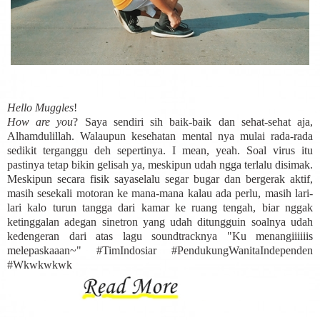
Hello Muggles
!
How are you
? Saya sendiri sih baik-baik dan sehat-sehat aja,
Alhamdulillah. Walaupun kesehatan mental nya mulai rada-rada
sedikit terganggu deh sepertinya. I mean, yeah. Soal virus itu
pastinya tetap bikin gelisah ya, meskipun udah ngga terlalu disimak.
Meskipun secara fisik sayaselalu segar bugar dan bergerak aktif,
masih sesekali motoran ke mana-mana kalau ada perlu, masih lari-
lari kalo turun tangga dari kamar ke ruang tengah, biar nggak
ketinggalan adegan sinetron yang udah ditungguin soalnya udah
kedengeran dari atas lagu soundtracknya "Ku menangiiiiiis
melepaskaaan~" #TimIndosiar #PendukungWanitaIndependen
#Wkwkwkwk