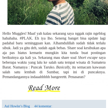
Hello Muggles! Maaf yah kalau sekarang saya nggak rajin ngeblog
hahahaha. #PLAK. Eh iya lho. Seneng banget bisa update lagi
padahal baru semingguan kan. Alhamdulillah sudah tidak terlalu
sibuk. Jadi ya gitu deh, sudah agak bebas. Share soal kesibukan apa
aja pas hiatus kemarin mungkin kita tunda buat postingan
berikutnya aja kali ya. Sekarang mau share soal
Short escape
saya
beberapa waktu yang lalu ke salah satu tempat wisata di Sumatera
Barat. Namanya : Puncak Taruko.
Basically,
itu semacam kawasan
salah satu lembah di Sumbar, tapi ini di puncaknya.
Pemandangannya indaaahhhhh bangeeettt. Penasaran?
Aul Howler's Blog
44 komentar: