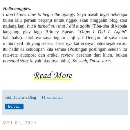
Hello muggles.
I don't know how to begin the aplogy
. Saya masih inget beberapa
bulan lalu pernah berjanji untuk nggak akan ninggalin blog atau
ngilang lagi,
but it turned out that I did it again
(Tiba-tiba di kepala
langsung play lagu Britney Spears "
Oops I Did It Again
"
hahahaha). Jatohnya saya ingkar janji ya? Dengan ini saya mau
minta maaf nih yang sebesar-besarnya karna saya hiatus sejak virus-
itu hadir di kehidupan kita semua (Postingan-postingan setelah itu
rata-rata autopost dan artikel review pesanan dari klien, bukan
personal story
kayak biasanya huhu).
So yeah, I'm so sorry
.
Aul Howler's Blog
44 komentar:
Berbagi
MEI 01, 2020