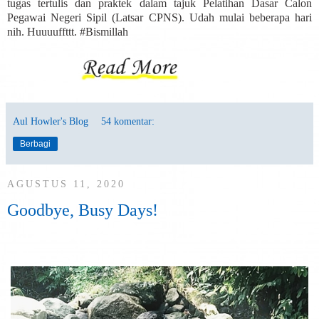
tugas tertulis dan praktek dalam tajuk Pelatihan Dasar Calon
Pegawai Negeri Sipil (Latsar CPNS). Udah mulai beberapa hari
nih. Huuuuffttt. #Bismillah
Aul Howler's Blog
54 komentar:
Berbagi
AGUSTUS 11, 2020
Goodbye, Busy Days!