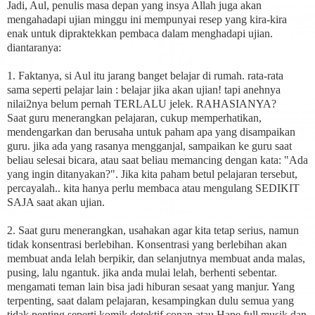
Jadi, Aul, penulis masa depan yang insya Allah juga akan
mengahadapi ujian minggu ini mempunyai resep yang kira-kira
enak untuk dipraktekkan pembaca dalam menghadapi ujian.
diantaranya:
1. Faktanya, si Aul itu jarang banget belajar di rumah. rata-rata
sama seperti pelajar lain : belajar jika akan ujian! tapi anehnya
nilai2nya belum pernah TERLALU jelek. RAHASIANYA?
Saat guru menerangkan pelajaran, cukup memperhatikan,
mendengarkan dan berusaha untuk paham apa yang disampaikan
guru. jika ada yang rasanya mengganjal, sampaikan ke guru saat
beliau selesai bicara, atau saat beliau memancing dengan kata: "Ada
yang ingin ditanyakan?". Jika kita paham betul pelajaran tersebut,
percayalah.. kita hanya perlu membaca atau mengulang SEDIKIT
SAJA saat akan ujian.
2. Saat guru menerangkan, usahakan agar kita tetap serius, namun
tidak konsentrasi berlebihan. Konsentrasi yang berlebihan akan
membuat anda lelah berpikir, dan selanjutnya membuat anda malas,
pusing, lalu ngantuk. jika anda mulai lelah, berhenti sebentar.
mengamati teman lain bisa jadi hiburan sesaat yang manjur. Yang
terpenting, saat dalam pelajaran, kesampingkan dulu semua yang
tidak penting seperti komik detektif conan atau Hape full musik dan