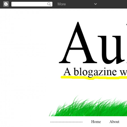
-----------------------
Home
About