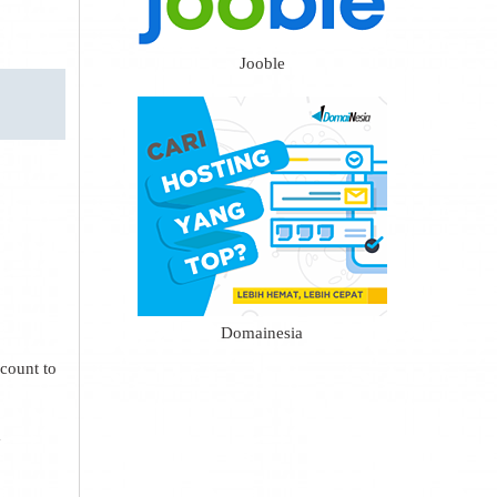
Jooble
Domainesia
count to
m