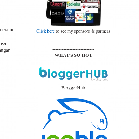
nerator
Click here
to see my sponsors & partners
isa
---------------------------
jangan
WHAT'S SO HOT
---------------------------
BloggerHub