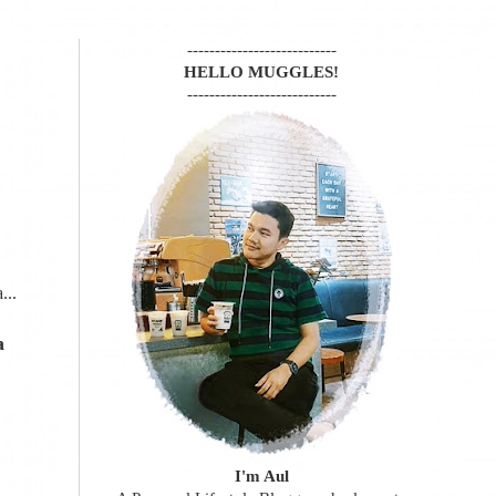
---------------------------
HELLO MUGGLES!
---------------------------
...
a
I'm Aul