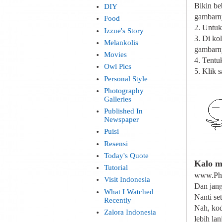
Bikin be
DIY
gambarny
Food
2. Untuk
Izzue's Story
3. Di ko
Melankolis
gambarny
Movies
4. Tentu
Owl Pics
5. Klik 
Personal Style
Photography
Galleries
Published In
Newspaper
Puisi
Resensi
Today's Quote
Kalo m
Tutorial
www.Pho
Visit Indonesia
Dan jang
What I Watched
Nanti se
Recently
Nah, kod
Zalora Indonesia
lebih la