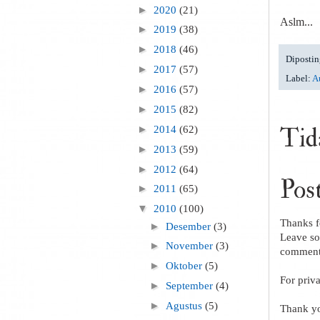
►
2020
(21)
Aslm...
►
2019
(38)
►
2018
(46)
Dipostin
►
2017
(57)
Label:
Au
►
2016
(57)
►
2015
(82)
Tid
►
2014
(62)
►
2013
(59)
►
2012
(64)
Pos
►
2011
(65)
▼
2010
(100)
Thanks f
►
Desember
(3)
Leave so
►
November
(3)
comment.
►
Oktober
(5)
For priv
►
September
(4)
►
Agustus
(5)
Thank yo