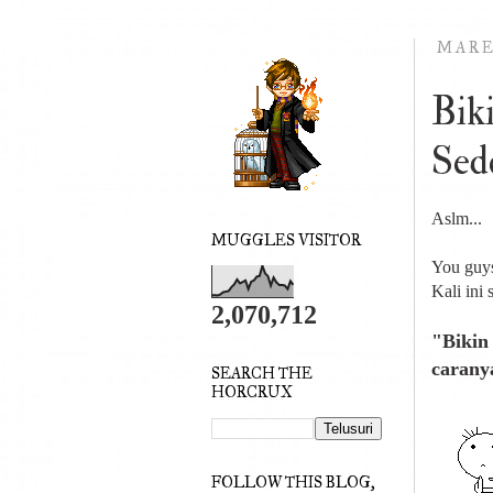
MARE
Bik
Sed
Aslm...
MUGGLES VISITOR
You guys
Kali ini
2,070,712
"Bikin 
carany
SEARCH THE
HORCRUX
FOLLOW THIS BLOG,