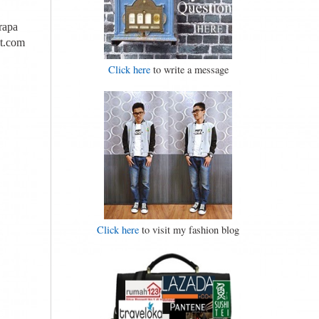
rapa
et.com
Click here
to write a message
Click here
to visit my fashion blog