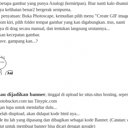
berapa gambar yang punya Analogi (kemiripan). Biar nanti kalo disatui
a kelihatan benar2 bergerak sempurna.
 penyatuan: Buka Photoscape, kemudian pilih menu "Create GIF imag
lom kiri, pilih folder tempat gambar yang kan digabungkan. trus, nanti
a di drag secara manual, dan tentukan langsung urutannya...
kan kecepatan gambar.
save. gampang kan...?
au dijadikan banner
, tinggal di upload ke situs-situs hosting, seper
tobucket.com tau Tinypic.com
an lupa untuk mendaftar dulu...
telah diupload, akan didapat kode html nya...
e itu lah yang dipasang dan dibagikan sebagai kode Banner. (Catatan: 
njut untuk membuat banner bisa dicari dengan google)