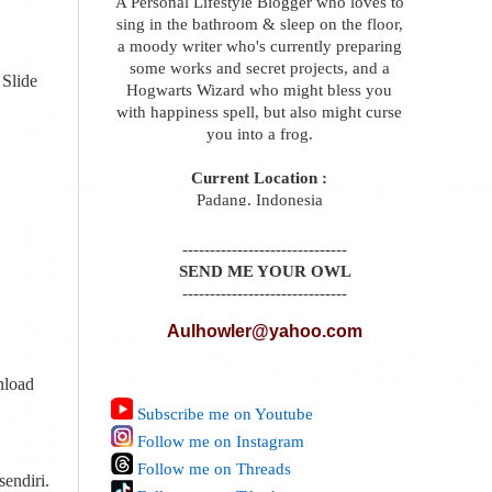
A Personal Lifestyle Blogger who loves to
sing in the bathroom & sleep on the floor,
a moody writer who's currently preparing
some works and secret projects, and a
 Slide
Hogwarts Wizard who might bless you
with happiness spell, but also might curse
you into a frog.
Current Location :
Padang, Indonesia
------------------------------
SEND ME YOUR OWL
------------------------------
Aulhowler@yahoo.com
nload
Subscribe me on Youtube
Follow me on Instagram
Follow me on Threads
sendiri.