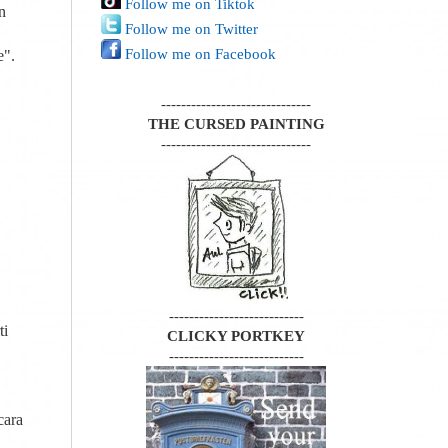
Follow me on Tiktok
n
Follow me on Twitter
Follow me on Facebook
e".
------------------------------
THE CURSED PAINTING
------------------------------
---------------------------
ti
CLICKY PORTKEY
---------------------------
cara