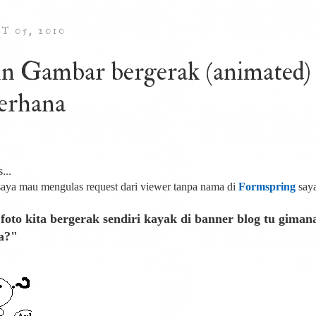
T 05, 2010
in Gambar bergerak (animated)
erhana
...
 saya mau mengulas request dari viewer tanpa nama di
Formspring
saya
foto kita bergerak sendiri kayak di banner blog tu giman
a?"