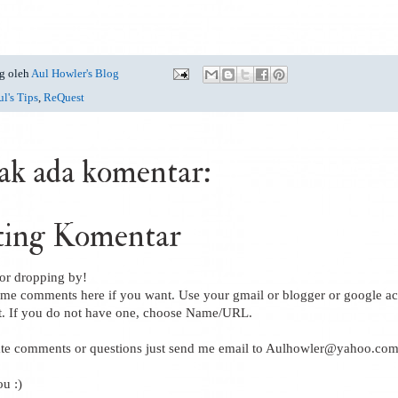
g oleh
Aul Howler's Blog
l's Tips
,
ReQuest
ak ada komentar:
ting Komentar
or dropping by!
me comments here if you want. Use your gmail or blogger or google ac
 If you do not have one, choose Name/URL.
ate comments or questions just send me email to Aulhowler@yahoo.co
u :)