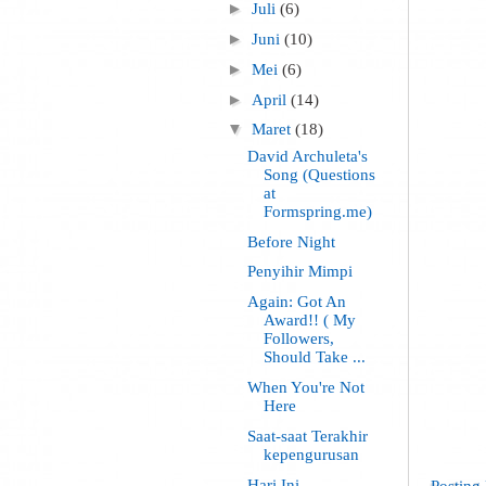
►
Juli
(6)
►
Juni
(10)
►
Mei
(6)
►
April
(14)
▼
Maret
(18)
David Archuleta's
Song (Questions
at
Formspring.me)
Before Night
Penyihir Mimpi
Again: Got An
Award!! ( My
Followers,
Should Take ...
When You're Not
Here
Saat-saat Terakhir
kepengurusan
Hari Ini