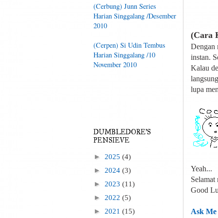
(Cerbung) Junn Series
Harian Singgalang /Desember
2010
(Cara 
(Cerpen) Si Udin Tembus
Dengan m
Harian Singgalang /10
instan. 
November 2010
Kalau de
langsung
lupa men
DUMBLEDORE'S
PENSIEVE
►
2025
(4)
Yeah...
►
2024
(3)
Selamat 
►
2023
(11)
Good Lu
►
2022
(5)
►
2021
(15)
Ask Me 