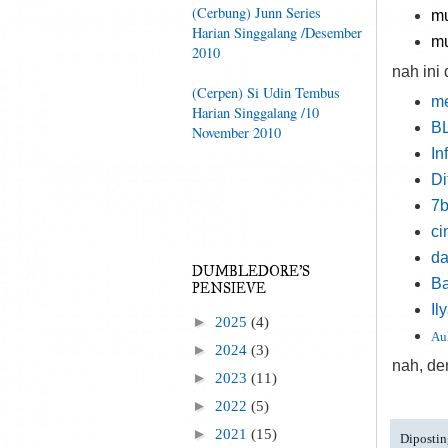
(Cerbung) Junn Series
mu
Harian Singgalang /Desember
m
2010
nah ini 
(Cerpen) Si Udin Tembus
m
Harian Singgalang /10
B
November 2010
In
Di
7b
ci
da
DUMBLEDORE'S
Ba
PENSIEVE
Il
►
2025
(4)
Au
►
2024
(3)
nah, de
►
2023
(11)
►
2022
(5)
►
2021
(15)
Dipostin