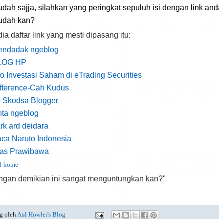
dah sajja, silahkan yang peringkat sepuluh isi dengan link an
udah kan?
dia daftar link yang mesti dipasang itu:
endadak ngeblog
LOG HP
fo Investasi Saham di eTrading Securities
fference-Cah Kudus
 Skodsa Blogger
nta ngeblog
rk ard deidara
ca Naruto Indonesia
yas Prawibawa
l-home
ngan demikian ini sangat menguntungkan kan?"
g oleh
Aul Howler's Blog