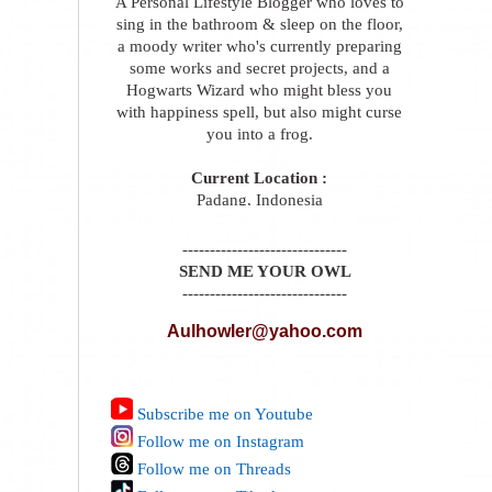
A Personal Lifestyle Blogger who loves to
sing in the bathroom & sleep on the floor,
a moody writer who's currently preparing
some works and secret projects, and a
Hogwarts Wizard who might bless you
with happiness spell, but also might curse
you into a frog.
Current Location :
Padang, Indonesia
------------------------------
SEND ME YOUR OWL
------------------------------
Aulhowler@yahoo.com
Subscribe me on Youtube
Follow me on Instagram
Follow me on Threads