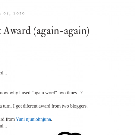
 05, 2010
 Award (again-again)
d...
now why i used "again word" two times...?
a turn, I got diferent award from two bloggers.
ard from
Yuni njuniohnjuna
.
i...