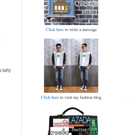
Click here
to write a message
 loh)
Click here
to visit my fashion blog