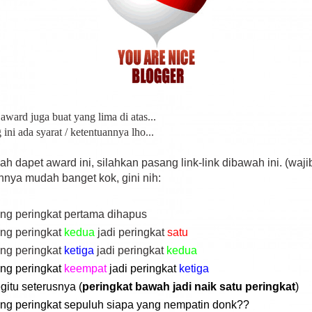
 award juga buat yang lima di atas...
 ini ada syarat / ketentuannya lho...
h dapet award ini, silahkan pasang link-link dibawah ini. (wajib
nya mudah banget kok, gini nih:
ng peringkat pertama dihapus
ng peringkat
kedua
jadi peringkat
satu
ng peringkat
ketiga
jadi peringkat
kedua
ng peringkat
keempat
jadi peringkat
ketiga
gitu seterusnya (
peringkat bawah jadi naik satu peringkat
)
ng peringkat sepuluh siapa yang nempatin donk??