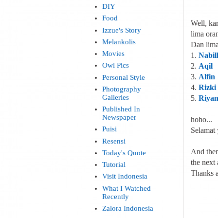
DIY
Food
Well, ka
Izzue's Story
lima ora
Melankolis
Dan lima
Movies
1.
Nabil
Owl Pics
2.
Aqil
3.
Alfin
Personal Style
4.
Rizki
Photography
Galleries
5.
Riya
Published In
Newspaper
hoho...
Puisi
Selamat y
Resensi
And then
Today's Quote
the next
Tutorial
Thanks al
Visit Indonesia
What I Watched
Recently
Zalora Indonesia