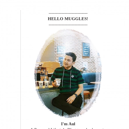
---------------------------
HELLO MUGGLES!
---------------------------
I'm Aul