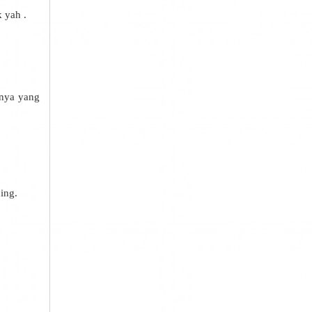
 yah .
lnya yang
ing.