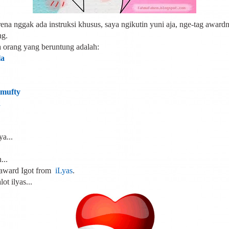
rena nggak ada instruksi khusus, saya ngikutin yuni aja, nge-tag award
ng.
 orang yang beruntung adalah:
la
 mufty
n
a...
...
 award Igot from
iLyas
.
ot ilyas...