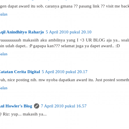
gen dapat award itu sob. caranya gmana ?? pasang link ?? visit me back
alas
qil Anindhityo Raharjo
5 April 2010 pukul 20.10
aaaaaaaaah makasiih aku ambilnya yang I <3 UR BLOG aja ya.. soa
ain udah dapet.. :P gapapa kan??? selamat juga ya dapet award.. :D
alas
atatan Cerita Digital
5 April 2010 pukul 20.17
ah, nice posting nih. mw nyoba dapatkan award itu. Just posted someth
alas
ul Howler's Blog
7 April 2010 pukul 16.57
 Riz: yup... makasih ya...