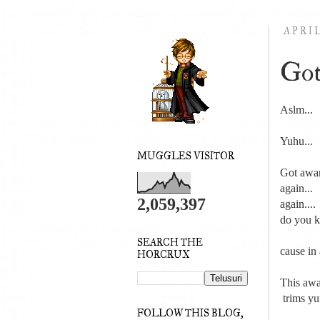
APRIL
Got
Aslm...
Yuhu...
MUGGLES VISITOR
Got awar
again...
2,059,397
again....
do you k
SEARCH THE
cause in 
HORCRUX
This aw
trims yun
FOLLOW THIS BLOG,