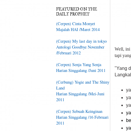
FEATURED ON THE
DAILY PROPHET
(Cerpen) Cinta Monyet
Majalah HAI /Maret 2014
(Cerpen) My last day in tokyo
Antologi Goodbye November
Well, ini
/Februari 2012
tapi yang
(Cerpen) Senja Yang Senja
"Yang da
Harian Singgalang /Juni 2011
Langkah
(Cerbung) Yogie and The Shiny
Land
ya
Harian Singgalang /Mei-Juni
ya
2011
ya
(Cerpen) Sebuah Keinginan
ya
Harian Singgalang /16 Februari
be
2011
ya