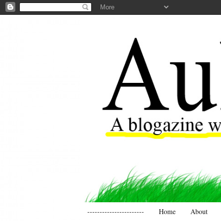
-----------------------
Home
About