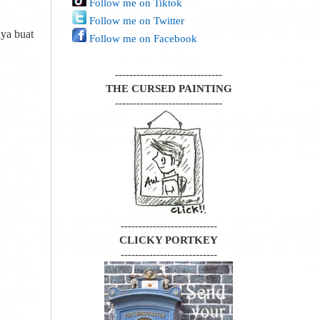
Follow me on Tiktok
Follow me on Twitter
nya buat
Follow me on Facebook
------------------------------
THE CURSED PAINTING
------------------------------
---------------------------
CLICKY PORTKEY
---------------------------