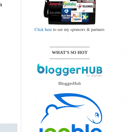
da
Click here
to see my sponsors & partners
---------------------------
WHAT'S SO HOT
---------------------------
BloggerHub