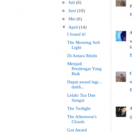
►
Juli
(6)
P
►
Juni
(10)
B
►
Mei
(6)
▼
April
(14)
A
I found it!
w
The Morning Soft
l
Light
B
Di Antara Rindu
Menjadi
Pendengar Yang
C
Baik
w
Dapat award lagi...
duhh...
B
Lelaki Tua Dan
Sungai
A
The Twilight
@
The Afternoon's
Clouds
Got Award