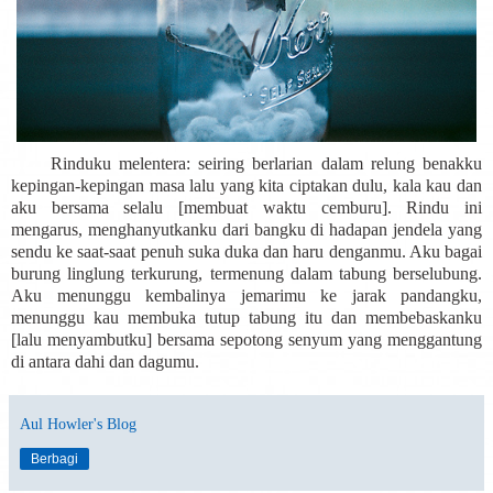
Rinduku melentera: seiring berlarian dalam relung benakku
kepingan-kepingan masa lalu yang kita ciptakan dulu, kala kau dan
aku bersama selalu [membuat waktu cemburu]. Rindu ini
mengarus, menghanyutkanku dari bangku di hadapan jendela yang
sendu ke saat-saat penuh suka duka dan haru denganmu. Aku bagai
burung linglung terkurung, termenung dalam tabung berselubung.
Aku menunggu kembalinya jemarimu ke jarak pandangku,
menunggu kau membuka tutup tabung itu dan membebaskanku
[lalu menyambutku] bersama sepotong senyum yang menggantung
di antara dahi dan dagumu.
Aul Howler's Blog
Berbagi