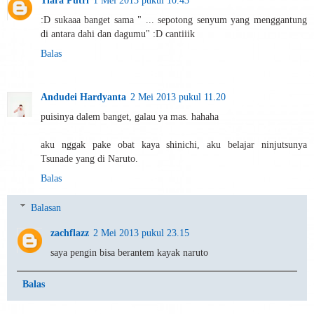
Tiara Putri
1 Mei 2013 pukul 10.43
:D sukaaa banget sama " ... sepotong senyum yang menggantung
di antara dahi dan dagumu" :D cantiiik
Balas
Andudei Hardyanta
2 Mei 2013 pukul 11.20
puisinya dalem banget, galau ya mas. hahaha
aku nggak pake obat kaya shinichi, aku belajar ninjutsunya
Tsunade yang di Naruto.
Balas
Balasan
zachflazz
2 Mei 2013 pukul 23.15
saya pengin bisa berantem kayak naruto
Balas