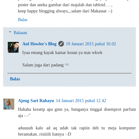
poster dan aneka gambar dari majalah dan tabloid.....,
keep happy blogging always,,,salam dari Makassar :-)
Balas
Balasan
Aul Howler's Blog
19 Januari 2015 pukul 16.02
Iyaa emang kayak kamar kosan ya mas wkwk
Salam juga dari padang ^^
Balas
Ajeng Sari Rahayu
14 Januari 2015 pukul 12.42
Hahaha kreatip apa gmn ya, bunganya tinggal disemprot parfum
aja -.-"
aduuuuh kalo ad aq udah tak rapiin deh tu meja komputer
berantakan..risiiiih liatnya :-D