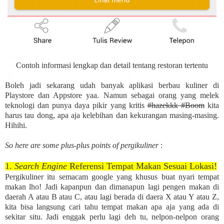
Contoh informasi lengkap dan detail tentang restoran tertentu
Boleh jadi sekarang udah banyak aplikasi berbau kuliner di
Playstore dan Appstore yaa. Namun sebagai orang yang melek
teknologi dan punya daya pikir yang kritis
#hazekkk #Boom
kita
harus tau dong, apa aja kelebihan dan kekurangan masing-masing.
Hihihi.
So here are some plus-plus points of pergikuliner
:
1.
Search Engine
Referensi Tempat Makan Sesuai Lokasi!
Pergikuliner itu semacam google yang khusus buat nyari tempat
makan lho! Jadi kapanpun dan dimanapun lagi pengen makan di
daerah A atau B atau C, atau lagi berada di daera X atau Y atau Z,
kita bisa langsung cari tahu tempat makan apa aja yang ada di
sekitar situ. Jadi enggak perlu lagi deh tu, nelpon-nelpon orang