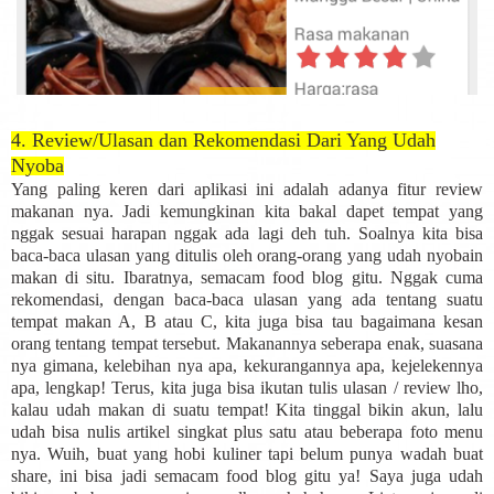
4. Review/Ulasan dan Rekomendasi Dari Yang Udah
Nyoba
Yang paling keren dari aplikasi ini adalah adanya fitur review
makanan nya. Jadi kemungkinan kita bakal dapet tempat yang
nggak sesuai harapan nggak ada lagi deh tuh. Soalnya kita bisa
baca-baca ulasan yang ditulis oleh orang-orang yang udah nyobain
makan di situ. Ibaratnya, semacam food blog gitu. Nggak cuma
rekomendasi, dengan baca-baca ulasan yang ada tentang suatu
tempat makan A, B atau C, kita juga bisa tau bagaimana kesan
orang tentang tempat tersebut. Makanannya seberapa enak, suasana
nya gimana, kelebihan nya apa, kekurangannya apa, kejelekennya
apa, lengkap! Terus, kita juga bisa ikutan tulis ulasan / review lho,
kalau udah makan di suatu tempat! Kita tinggal bikin akun, lalu
udah bisa nulis artikel singkat plus satu atau beberapa foto menu
nya. Wuih, buat yang hobi kuliner tapi belum punya wadah buat
share, ini bisa jadi semacam food blog gitu ya! Saya juga udah