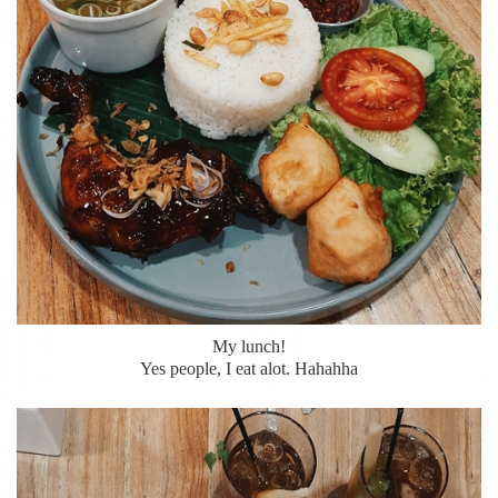
My lunch!
Yes people, I eat alot. Hahahha