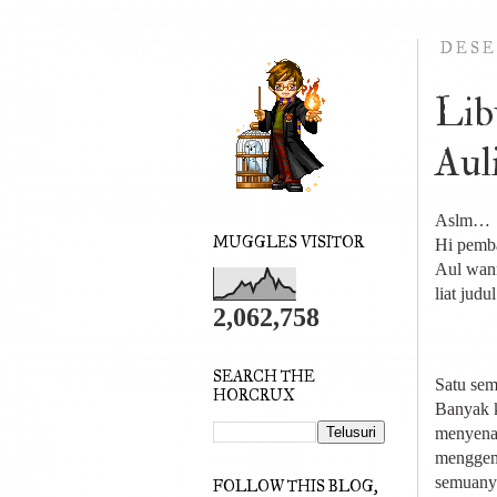
DESE
Lib
Aul
Aslm…
MUGGLES VISITOR
Hi pem
Aul wann
liat jud
2,062,758
SEARCH THE
Satu seme
HORCRUX
Banyak k
menyena
menggem
semuany
FOLLOW THIS BLOG,