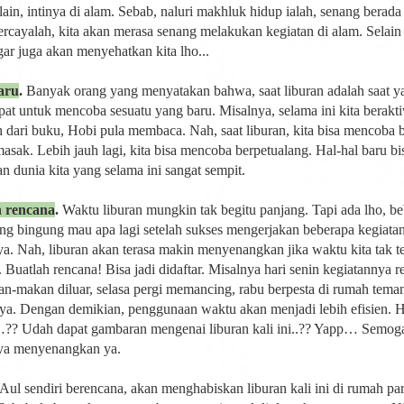
lain, intinya di alam. Sebab, naluri makhluk hidup ialah, senang berada
ercayalah, kita akan merasa senang melakukan kegiatan di alam. Selain 
gar juga akan menyehatkan kita lho...
aru
.
Banyak orang yang menyatakan bahwa, saat liburan adalah saat y
epat untuk mencoba sesuatu yang baru. Misalnya, selama ini kita beraktiv
h dari buku, Hobi pula membaca. Nah, saat liburan, kita bisa mencoba
asak. Lebih jauh lagi, kita bisa mencoba berpetualang. Hal-hal baru bi
n dunia kita yang selama ini sangat sempit.
 rencana
.
Waktu liburan mungkin tak begitu panjang. Tapi ada lho, b
ng bingung mau apa lagi setelah sukses mengerjakan beberapa kegiata
ya. Nah, liburan akan terasa makin menyenangkan jika waktu kita tak t
 Buatlah rencana! Bisa jadi didaftar. Misalnya hari senin kegiatannya r
n-makan diluar, selasa pergi memancing, rabu berpesta di rumah tema
ya. Dengan demikian, penggunaan waktu akan menjadi lebih efisien.
? Udah dapat gambaran mengenai liburan kali ini..?? Yapp… Semog
ya menyenangkan ya.
l sendiri berencana, akan menghabiskan liburan kali ini di rumah pa