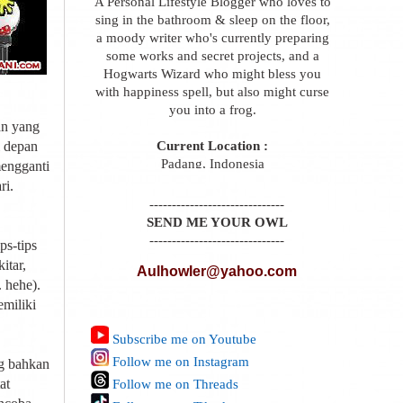
A Personal Lifestyle Blogger who loves to
sing in the bathroom & sleep on the floor,
a moody writer who's currently preparing
some works and secret projects, and a
Hogwarts Wizard who might bless you
with happiness spell, but also might curse
you into a frog.
an yang
Current Location :
i depan
Padang, Indonesia
mengganti
ri.
------------------------------
SEND ME YOUR OWL
------------------------------
ps-tips
itar,
Aulhowler@yahoo.com
 hehe).
emiliki
Subscribe me on Youtube
Follow me on Instagram
g bahkan
at
Follow me on Threads