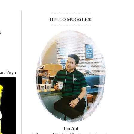
---------------------------
HELLO MUGGLES!
---------------------------
a
imana2nya
I'm Aul