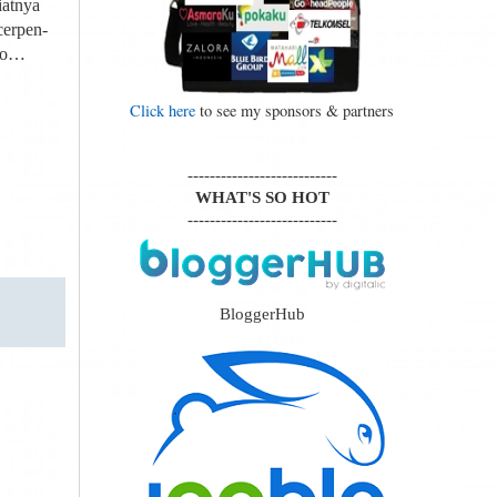
iatnya
cerpen-
oho…
Click here
to see my sponsors & partners
---------------------------
WHAT'S SO HOT
---------------------------
BloggerHub