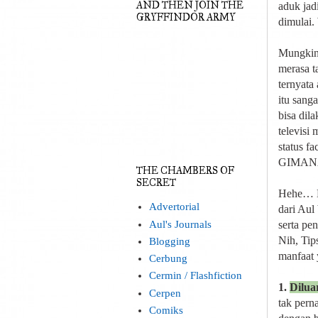
AND THEN JOIN THE
aduk jadi
GRYFFINDOR ARMY
dimulai
Mungkin 
merasa t
ternyata
itu sang
bisa dil
televisi
status f
GIMAN
THE CHAMBERS OF
SECRET
Hehe… Na
Advertorial
dari Aul
Aul's Journals
serta pe
Nih, Tip
Blogging
manfaat 
Cerbung
Cermin / Flashfiction
1.
Dilua
Cerpen
tak perna
Comiks