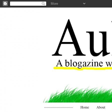
-----------------------
Home
About