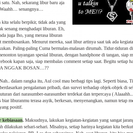
 satu. Nah, sekarang libur baru aja
. Waahh… senangnya…
kita selalu berpikir, tidak ada yang
ak senang menghadapi liburan. Eh,
 ada juga lho, yang merasa liburan
at membosankan. Menurut mereka, saat libur artinya saat tak ada kegiat
akukan. Paling-paling Cuma bermalas-malasan dirumah. Tidur-tiduran d
 menonton tayangan spesial liburan, dengan handphone di tangan, siap 
acebook kapan saja, siap membalas comment setiap saat. Begitu setiap ha
A NGGAK BOSAN…??
h.. dalam rangka itu, Aul cool mau berbagi tips lagi. Seperti biasa, Ti
 berdasarkan pengalaman pribadi, dan survei terhadap objek-objek di sek
nuturan dari narasumber-narasumber terdekat dan terpercaya ( Alaaahh...
s biar liburanmu terasa asyik, berkesan, menyenangkan, namun tetap m
yang positif.
r kebiasaan
.
Maksudnya, lakukan kegiatan-kegiatan yang sangat jaran
h dilakukan sehari-sehari. Misalnya, setiap harinya kegiatan kita berkut