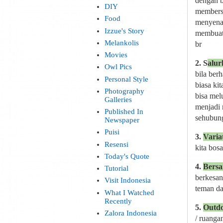
dengan b
DIY
membersi
Food
menyenan
Izzue's Story
membuat 
Melankolis
br
Movies
2. S
alur
Owl Pics
bila ber
Personal Style
biasa ki
Photography
bisa mel
Galleries
menjadi 
Published In
sehubung
Newspaper
Puisi
3.
Variat
Resensi
kita bos
Today's Quote
4.
Bers
Tutorial
berkesan
Visit Indonesia
teman da
What I Watched
Recently
5.
Outdo
Zalora Indonesia
/ ruangan