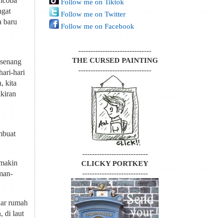
encoba
Follow me on Tiktok
ngat
Follow me on Twitter
a baru
Follow me on Facebook
------------------------------
THE CURSED PAINTING
 senang
------------------------------
ari-hari
, kita
kiran
mbuat
---------------------------
emakin
CLICKY PORTKEY
---------------------------
man-
uar rumah
 di laut