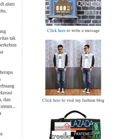
 di alam
itu,
Click here
to write a message
ang
itas tak
 berkebun
sa
eberapa
n
erbuang
ekreasi
n, dan
Click here
to visit my fashion blog
 Hmmm...
a
ra