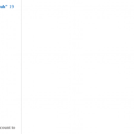
auh"
19
count to