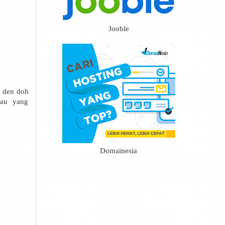
Jooble
u den doh
bau yang
Domainesia