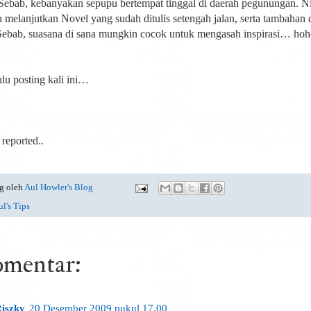
Sebab, kebanyakan sepupu bertempat tinggal di daerah pegunungan. N
in melanjutkan Novel yang sudah ditulis setengah jalan, serta tambahan 
Sebab, suasana di sana mungkin cocok untuk mengasah inspirasi… h
ulu posting kali ini…
reported..
g oleh
Aul Howler's Blog
l's Tips
omentar:
iszky
20 Desember 2009 pukul 17.00