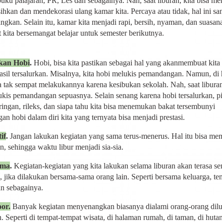
uku palajaran, PR, Les dan sebagainya. Nah, saat liburan, kita bisa m
hkan dan mendekorasi ulang kamar kita. Percaya atau tidak, hal ini sa
gkan. Selain itu, kamar kita menjadi rapi, bersih, nyaman, dan suasan
kita bersemangat belajar untuk semester berikutnya.
kan Hobi
.
Hobi, bisa kita pastikan sebagai hal yang akanmembuat kita
hasil tersalurkan. Misalnya, kita hobi melukis pemandangan. Namun, di h
ta tak sempat melakukannya karena kesibukan sekolah. Nah, saat liburan
ukis pemandangan sepuasnya. Selain senang karena hobi tersalurkan, pi
ringan, rileks, dan siapa tahu kita bisa menemukan bakat tersembunyi
an hobi dalam diri kita yang ternyata bisa menjadi prestasi.
if
.
Jangan lakukan kegiatan yang sama terus-menerus. Hal itu bisa me
an, sehingga waktu libur menjadi sia-sia.
ama
.
Kegiatan-kegiatan yang kita lakukan selama liburan akan terasa s
, jika dilakukan bersama-sama orang lain. Seperti bersama keluarga, te
n sebagainya.
or.
Banyak kegiatan menyenangkan biasanya dialami orang-orang dil
. Seperti di tempat-tempat wisata, di halaman rumah, di taman, di hutan,