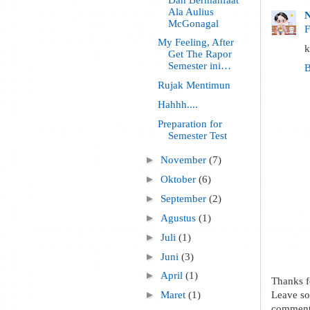
Ala Aulius
N
McGonagal
F
My Feeling, After
k
Get The Rapor
Semester ini…
B
Rujak Mentimun
Hahhh....
Preparation for
Semester Test
►
November
(7)
►
Oktober
(6)
►
September
(2)
►
Agustus
(1)
►
Juli
(1)
►
Juni
(3)
►
April
(1)
Thanks f
Leave so
►
Maret
(1)
comment.