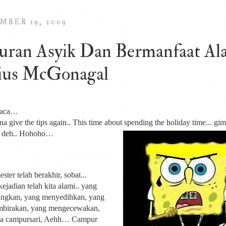
MBER 19, 2009
uran Asyik Dan Bermanfaat Al
ius McGonagal
baca…
a give the tips again.. This time about spending the holiday time... g
ul deh.. Hohoho…
ster telah berakhir, sobat...
ejadian telah kita alami.. yang
ngkan, yang menyedihkan, yang
birakan, yang mengecewakan,
a campursari, Aehh… Campur