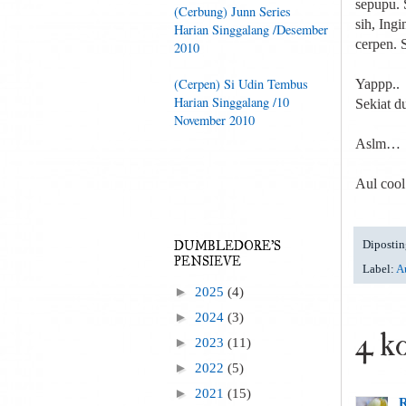
sepupu. 
(Cerbung) Junn Series
sih, Ing
Harian Singgalang /Desember
cerpen. 
2010
(Cerpen) Si Udin Tembus
Yappp..
Harian Singgalang /10
Sekiat d
November 2010
Aslm…
Aul cool 
Dipostin
DUMBLEDORE'S
PENSIEVE
Label:
Au
►
2025
(4)
►
2024
(3)
4 k
►
2023
(11)
►
2022
(5)
►
2021
(15)
R