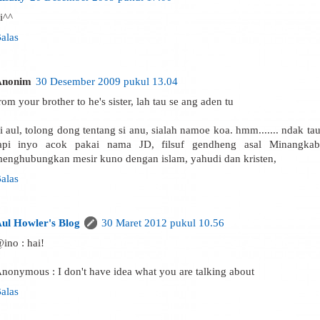
i^^
alas
Anonim
30 Desember 2009 pukul 13.04
rom your brother to he's sister, lah tau se ang aden tu
i aul, tolong dong tentang si anu, sialah namoe koa. hmm....... ndak ta
api inyo acok pakai nama JD, filsuf gendheng asal Minangka
enghubungkan mesir kuno dengan islam, yahudi dan kristen,
alas
ul Howler's Blog
30 Maret 2012 pukul 10.56
ino : hai!
nonymous : I don't have idea what you are talking about
alas