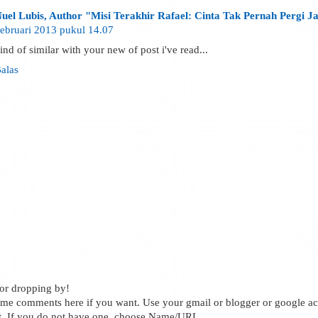
uel Lubis, Author "Misi Terakhir Rafael: Cinta Tak Pernah Pergi J
ebruari 2013 pukul 14.07
ind of similar with your new of post i've read...
alas
or dropping by!
me comments here if you want. Use your gmail or blogger or google ac
 If you do not have one, choose Name/URL.