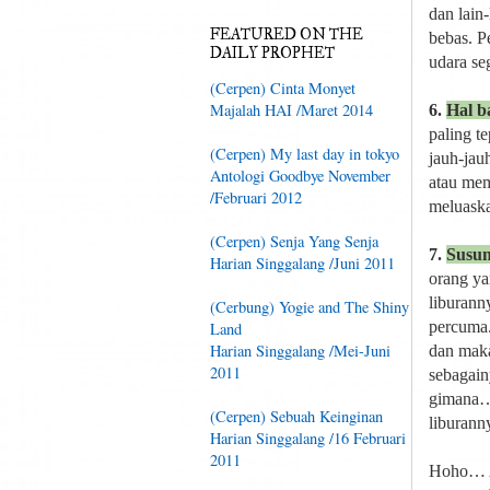
dan lain-
FEATURED ON THE
bebas. P
DAILY PROPHET
udara se
(Cerpen) Cinta Monyet
Majalah HAI /Maret 2014
6.
Hal b
paling t
(Cerpen) My last day in tokyo
jauh-jau
Antologi Goodbye November
atau mem
/Februari 2012
meluaska
(Cerpen) Senja Yang Senja
7.
Susun
Harian Singgalang /Juni 2011
orang ya
liburann
(Cerbung) Yogie and The Shiny
percuma.
Land
Harian Singgalang /Mei-Juni
dan maka
2011
sebagain
gimana…?
(Cerpen) Sebuah Keinginan
liburann
Harian Singgalang /16 Februari
2011
Hoho… Au