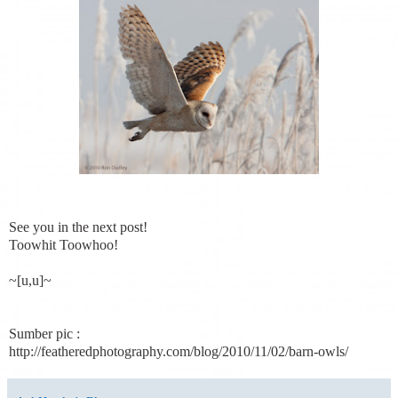
See you in the next post!
Toowhit Toowhoo!
~[u,u]~
Sumber pic :
http://featheredphotography.com/blog/2010/11/02/barn-owls/