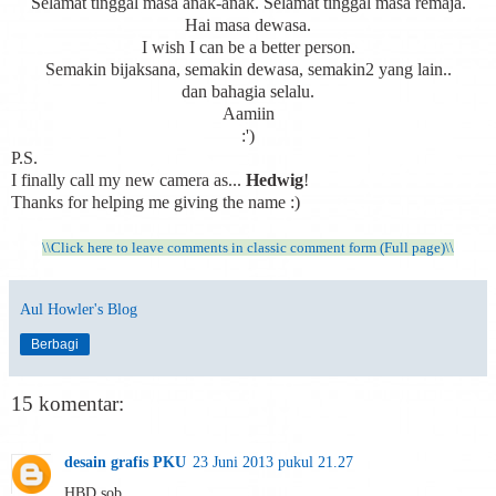
Selamat tinggal masa anak-anak. Selamat tinggal masa remaja.
Hai masa dewasa.
I wish I can be a better person.
Semakin bijaksana, semakin dewasa, semakin2 yang lain..
dan bahagia selalu.
Aamiin
:')
P.S.
I finally call my new camera as...
Hedwig
!
Thanks for helping me giving the name :)
\\Click here to leave comments in classic comment form (Full page)\\
Aul Howler's Blog
Berbagi
15 komentar:
desain grafis PKU
23 Juni 2013 pukul 21.27
HBD sob..