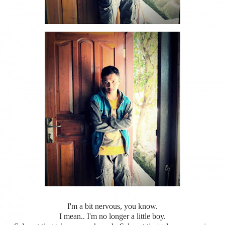
I'm a bit nervous, you know.
I mean.. I'm no longer a little boy.