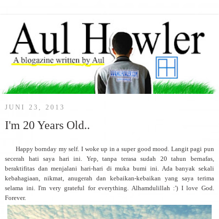
JUNI 23, 2013
I'm 20 Years Old..
Happy bornday my self. I woke up in a super good mood. Langit pagi pun
secerah hati saya hari ini. Yep, tanpa terasa sudah 20 tahun bernafas,
beraktifitas dan menjalani hari-hari di muka bumi ini. Ada banyak sekali
kebahagiaan, nikmat, anugerah dan kebaikan-kebaikan yang saya terima
selama ini. I'm very grateful for everything. Alhamdulillah :') I love God.
Forever.