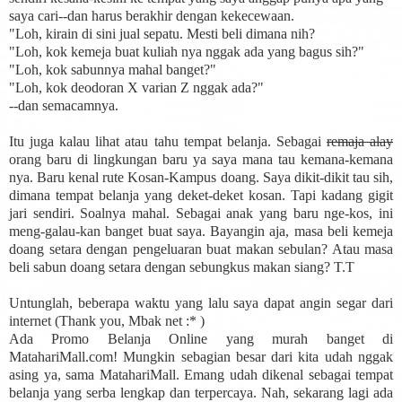
saya cari--dan harus berakhir dengan kekecewaan.
"Loh, kirain di sini jual sepatu. Mesti beli dimana nih?
"Loh, kok kemeja buat kuliah nya nggak ada yang bagus sih?"
"Loh, kok sabunnya mahal banget?"
"Loh, kok deodoran X varian Z nggak ada?"
--dan semacamnya.
Itu juga kalau lihat atau tahu tempat belanja. Sebagai
remaja alay
orang baru di lingkungan baru ya saya mana tau kemana-kemana
nya. Baru kenal rute Kosan-Kampus doang. Saya dikit-dikit tau sih,
dimana tempat belanja yang deket-deket kosan. Tapi kadang gigit
jari sendiri. Soalnya mahal. Sebagai anak yang baru nge-kos, ini
meng-galau-kan banget buat saya. Bayangin aja, masa beli kemeja
doang setara dengan pengeluaran buat makan sebulan? Atau masa
beli sabun doang setara dengan sebungkus makan siang? T.T
Untunglah, beberapa waktu yang lalu saya dapat angin segar dari
internet (Thank you, Mbak net :* )
Ada Promo Belanja Online yang murah banget di
MatahariMall.com! Mungkin sebagian besar dari kita udah nggak
asing ya, sama MatahariMall. Emang udah dikenal sebagai tempat
belanja yang serba lengkap dan terpercaya. Nah, sekarang lagi ada