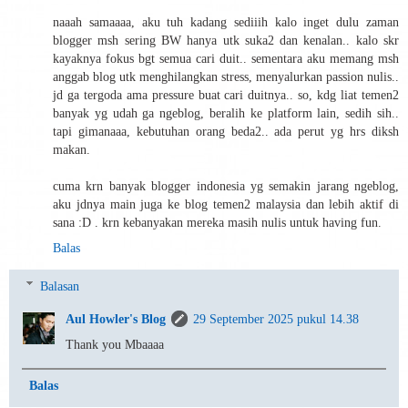
naaah samaaaa, aku tuh kadang sediiih kalo inget dulu zaman
blogger msh sering BW hanya utk suka2 dan kenalan.. kalo skr
kayaknya fokus bgt semua cari duit.. sementara aku memang msh
anggab blog utk menghilangkan stress, menyalurkan passion nulis..
jd ga tergoda ama pressure buat cari duitnya.. so, kdg liat temen2
banyak yg udah ga ngeblog, beralih ke platform lain, sedih sih..
tapi gimanaaa, kebutuhan orang beda2.. ada perut yg hrs diksh
makan.
cuma krn banyak blogger indonesia yg semakin jarang ngeblog,
aku jdnya main juga ke blog temen2 malaysia dan lebih aktif di
sana :D . krn kebanyakan mereka masih nulis untuk having fun.
Balas
Balasan
Aul Howler's Blog
29 September 2025 pukul 14.38
Thank you Mbaaaa
Balas