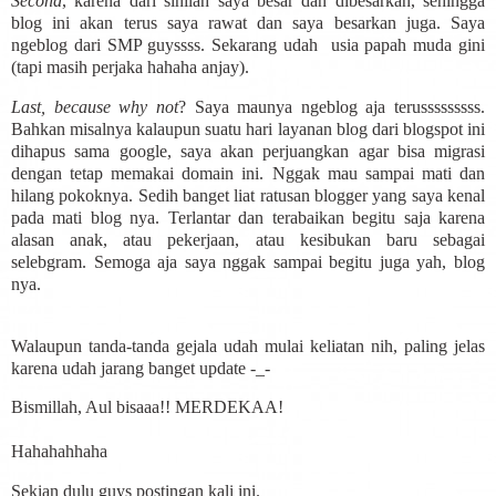
Second
, karena dari sinilah saya besar dan dibesarkan, sehingga
blog ini akan terus saya rawat dan saya besarkan juga. Saya
ngeblog dari SMP guyssss. Sekarang udah usia papah muda gini
(tapi masih perjaka hahaha anjay).
Last, because why not
? Saya maunya ngeblog aja terusssssssss.
Bahkan misalnya kalaupun suatu hari layanan blog dari blogspot ini
dihapus sama google, saya akan perjuangkan agar bisa migrasi
dengan tetap memakai domain ini. Nggak mau sampai mati dan
hilang pokoknya. Sedih banget liat ratusan blogger yang saya kenal
pada mati blog nya. Terlantar dan terabaikan begitu saja karena
alasan anak, atau pekerjaan, atau kesibukan baru sebagai
selebgram. Semoga aja saya nggak sampai begitu juga yah, blog
nya.
Walaupun tanda-tanda gejala udah mulai keliatan nih, paling jelas
karena udah jarang banget update -_-
Bismillah, Aul bisaaa!! MERDEKAA!
Hahahahhaha
Sekian dulu guys postingan kali ini.