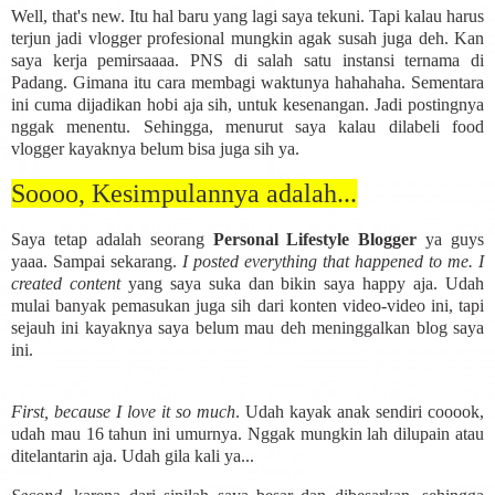
Well, that's new. Itu hal baru yang lagi saya tekuni. Tapi kalau harus
terjun jadi vlogger profesional mungkin agak susah juga deh. Kan
saya kerja pemirsaaaa. PNS di salah satu instansi ternama di
Padang. Gimana itu cara membagi waktunya hahahaha. Sementara
ini cuma dijadikan hobi aja sih, untuk kesenangan. Jadi postingnya
nggak menentu. Sehingga, menurut saya kalau dilabeli food
vlogger kayaknya belum bisa juga sih ya.
Soooo, Kesimpulannya adalah...
Saya tetap adalah seorang
Personal Lifestyle Blogger
ya guys
yaaa. Sampai sekarang.
I posted everything that happened to me. I
created content
yang saya suka dan bikin saya happy aja. Udah
mulai banyak pemasukan juga sih dari konten video-video ini, tapi
sejauh ini kayaknya saya belum mau deh meninggalkan blog saya
ini.
First, because I love it so much
. Udah kayak anak sendiri cooook,
udah mau 16 tahun ini umurnya. Nggak mungkin lah dilupain atau
ditelantarin aja. Udah gila kali ya...