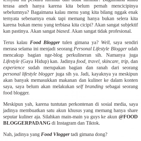
terasa aneh hanya karena kita belum pernah mencicipinya
sebelumnya? Bagaimana kalau menu yang kita bilang nggak enak
ternyata sebenarnya enak tapi memang hanya bukan selera kita
karena bukan menu yang terbiasa kita cicipi? Akan sangat subjektif
kan pastinya. Akan sangat
biased
. Akan sangat tidak profesional.
Terus kalau
Food Blogger
tulen gimana ya?
Well
, saya sendiri
merasa selama ini menjadi seorang
Personal Lifestyle Blogger
udah
mencakup bagian nge-blog perkulineran sih. Namanya juga
Lifestyle
(Gaya Hidup) kan. Jadinya
food, travel, skincare, trip
, dan
experience
sudah merupakan bagian dan ranah dari seorang
personal lifestyle blogger
juga sih ya. Jadi, kayaknya ya meskipun
akan banyak memasukkan makanan dan kuliner ke dalam konten
saya, saya belum akan melakukan
self branding
sebagai seorang
food blogger.
Meskipun yah, karena tuntutan perkontenan di sosial media, saya
jadinya membuatkan satu akun khusus yang memang hanya share
seputar kuliner aja. Silahkan main-main ya guys ke akun
@FOOD
BLOGGERPADANG
di Instagram dan Tiktok.
Nah, jadinya yang
Food Vlogger
tadi gimana dong?