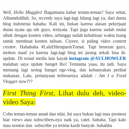
Well, Hello Muggles
! Bagaimana kabar teman-teman? Saya sehat,
Alhamdulillah.
So, recently
saya lagi-lagi hilang lagi ya, dari dunia
blog indonesia hahaha. Kali ini, bukan karena alasan pekerjaan
dunia nyata aja nih guys, ternyata. Tapi juga karena sudah mulai
sibuk dengan konten video, sehingga sudah kehabisan waktu luang
untuk membuat konten tulisan. Ciyeee, si paling
video content
creator
. Hahahaha #LaluDilemparinTomat. Tapi beneran guys,
mohon maaf ya karena lagi-lagi blog ini jarang sekali bisa di-
update. Di sosial media lain kayak
instagram @AULHOWLER
malahan saya update banget lho! Terutama yaaa, itu tadi. Saya
memang lagi sering banget nge-vlog, dan kebanyakan perihal
makanan. Lalu, pertanyaan terbesarnya adalah :
Am I a Food
Vlogger now
???
First Thing First
, Lihat dulu deh, video-
video Saya:
Coba teman-teman amati dan nilai. Ini saya bukan lagi mau promosi
biar views atau subscribers-nya naik ya, catet. hahaha. Tapi kalo
mau nonton dan subscribe ya terima kasih banyak. hahahha