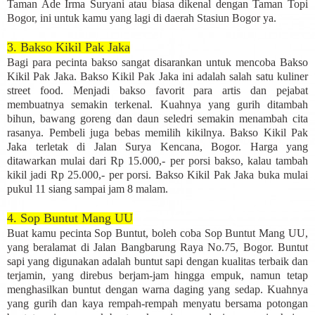
Taman Ade Irma Suryani atau biasa dikenal dengan Taman Topi
Bogor, ini untuk kamu yang lagi di daerah Stasiun Bogor ya.
3. Bakso Kikil Pak Jaka
Bagi para pecinta bakso sangat disarankan untuk mencoba Bakso
Kikil Pak Jaka. Bakso Kikil Pak Jaka ini adalah salah satu kuliner
street food. Menjadi bakso favorit para artis dan pejabat
membuatnya semakin terkenal. Kuahnya yang gurih ditambah
bihun, bawang goreng dan daun seledri semakin menambah cita
rasanya. Pembeli juga bebas memilih kikilnya. Bakso Kikil Pak
Jaka terletak di Jalan Surya Kencana, Bogor. Harga yang
ditawarkan mulai dari Rp 15.000,- per porsi bakso, kalau tambah
kikil jadi Rp 25.000,- per porsi. Bakso Kikil Pak Jaka buka mulai
pukul 11 siang sampai jam 8 malam.
4. Sop Buntut Mang UU
Buat kamu pecinta Sop Buntut, boleh coba Sop Buntut Mang UU,
yang beralamat di Jalan Bangbarung Raya No.75, Bogor. Buntut
sapi yang digunakan adalah buntut sapi dengan kualitas terbaik dan
terjamin, yang direbus berjam-jam hingga empuk, namun tetap
menghasilkan buntut dengan warna daging yang sedap. Kuahnya
yang gurih dan kaya rempah-rempah menyatu bersama potongan