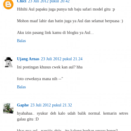
Chici
23 Juli 2012 pukul 20.42
Hihihi Aul papaku juga punya tuh baju safari model gitu :p
Mohon maaf lahir dan batin juga ya Aul dan selamat berpuasa :)
Aku izin pasang link kamu di blogku ya Aul...
Balas
Ujang Arnas
23 Juli 2012 pukul 21.24
Ini postingan khusus cwek kan aul? hha
foto ceweknya mana nih --"
Balas
Gaphe
23 Juli 2012 pukul 21.32
hyahahaa.. syukur deh kalo udah balik normal. kemarin setres
galau gitu :D
khas nya aul.. narsiiis abiis.. itu kalung burhan unyuu bener?