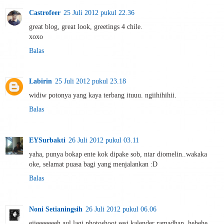
Castrofeer
25 Juli 2012 pukul 22.36
great blog, great look, greetings 4 chile.
xoxo
Balas
Labirin
25 Juli 2012 pukul 23.18
widiw potonya yang kaya terbang ituuu. ngiihihihii.
Balas
EYSurbakti
26 Juli 2012 pukul 03.11
yaha, punya bokap ente kok dipake sob, ntar diomelin..wakaka
oke, selamat puasa bagi yang menjalankan :D
Balas
Noni Setianingsih
26 Juli 2012 pukul 06.06
ejieeeeeeeh aul lagi photoshoot sesi kalender ramadhan..hehehe