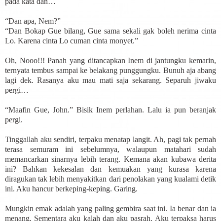
pada kata dan…
“Dan apa, Nem?”
“Dan Bokap Gue bilang, Gue sama sekali gak boleh nerima cinta
Lo. Karena cinta Lo cuman cinta monyet.”
Oh, Nooo!!! Panah yang ditancapkan Inem di jantungku kemarin,
ternyata tembus sampai ke belakang punggungku. Bunuh aja abang
lagi dek. Rasanya aku mau mati saja sekarang. Separuh jiwaku
pergi…
“Maafin Gue, John.” Bisik Inem perlahan. Lalu ia pun beranjak
pergi.
Tinggallah aku sendiri, terpaku menatap langit. Ah, pagi tak pernah
terasa semuram ini sebelumnya, walaupun matahari sudah
memancarkan sinarnya lebih terang. Kemana akan kubawa derita
ini? Bahkan kekesalan dan kemuakan yang kurasa karena
diragukan tak lebih menyakitkan dari penolakan yang kualami detik
ini. Aku hancur berkeping-keping. Garing.
Mungkin emak adalah yang paling gembira saat ini. Ia benar dan ia
menang. Sementara aku kalah dan aku pasrah. Aku terpaksa harus