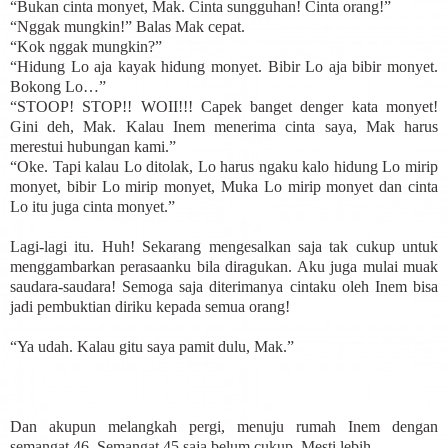
“Bukan cinta monyet, Mak. Cinta sungguhan! Cinta orang!”
“Nggak mungkin!” Balas Mak cepat.
“Kok nggak mungkin?”
“Hidung Lo aja kayak hidung monyet. Bibir Lo aja bibir monyet.
Bokong Lo…”
“STOOP! STOP!! WOII!!! Capek banget denger kata monyet!
Gini deh, Mak. Kalau Inem menerima cinta saya, Mak harus
merestui hubungan kami.”
“Oke. Tapi kalau Lo ditolak, Lo harus ngaku kalo hidung Lo mirip
monyet, bibir Lo mirip monyet, Muka Lo mirip monyet dan cinta
Lo itu juga cinta monyet.”
Lagi-lagi itu. Huh! Sekarang mengesalkan saja tak cukup untuk
menggambarkan perasaanku bila diragukan. Aku juga mulai muak
saudara-saudara! Semoga saja diterimanya cintaku oleh Inem bisa
jadi pembuktian diriku kepada semua orang!
“Ya udah. Kalau gitu saya pamit dulu, Mak.”
Dan akupun melangkah pergi, menuju rumah Inem dengan
semangat 46. Semangat 45 saja belum cukup. Mesti lebih.