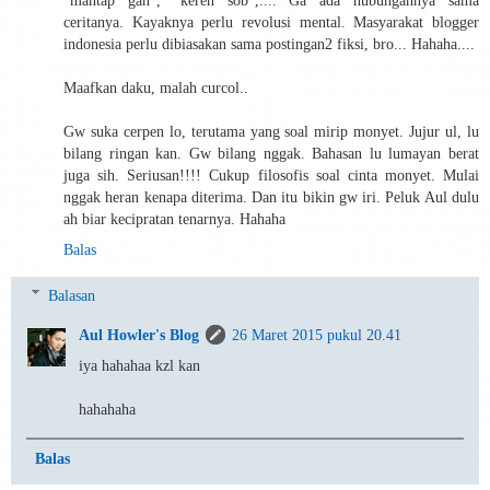
"mantap gan", "keren sob",.... Ga ada hubungannya sama
ceritanya. Kayaknya perlu revolusi mental. Masyarakat blogger
indonesia perlu dibiasakan sama postingan2 fiksi, bro... Hahaha....
Maafkan daku, malah curcol..
Gw suka cerpen lo, terutama yang soal mirip monyet. Jujur ul, lu
bilang ringan kan. Gw bilang nggak. Bahasan lu lumayan berat
juga sih. Seriusan!!!! Cukup filosofis soal cinta monyet. Mulai
nggak heran kenapa diterima. Dan itu bikin gw iri. Peluk Aul dulu
ah biar kecipratan tenarnya. Hahaha
Balas
Balasan
Aul Howler's Blog
26 Maret 2015 pukul 20.41
iya hahahaa kzl kan
hahahaha
Balas