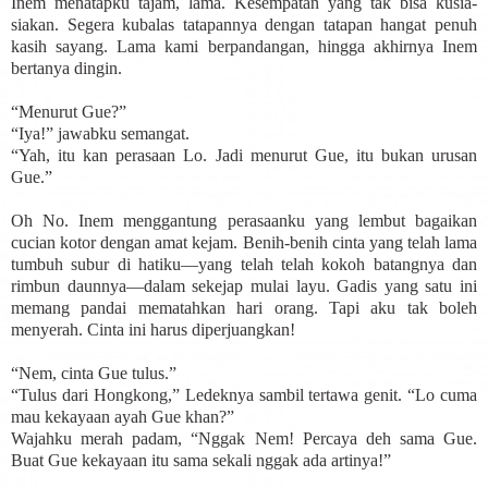
Inem menatapku tajam, lama. Kesempatan yang tak bisa kusia-
siakan. Segera kubalas tatapannya dengan tatapan hangat penuh
kasih sayang. Lama kami berpandangan, hingga akhirnya Inem
bertanya dingin.
“Menurut Gue?”
“Iya!” jawabku semangat.
“Yah, itu kan perasaan Lo. Jadi menurut Gue, itu bukan urusan
Gue.”
Oh No. Inem menggantung perasaanku yang lembut bagaikan
cucian kotor dengan amat kejam. Benih-benih cinta yang telah lama
tumbuh subur di hatiku—yang telah telah kokoh batangnya dan
rimbun daunnya—dalam sekejap mulai layu. Gadis yang satu ini
memang pandai mematahkan hari orang. Tapi aku tak boleh
menyerah. Cinta ini harus diperjuangkan!
“Nem, cinta Gue tulus.”
“Tulus dari Hongkong,” Ledeknya sambil tertawa genit. “Lo cuma
mau kekayaan ayah Gue khan?”
Wajahku merah padam, “Nggak Nem! Percaya deh sama Gue.
Buat Gue kekayaan itu sama sekali nggak ada artinya!”