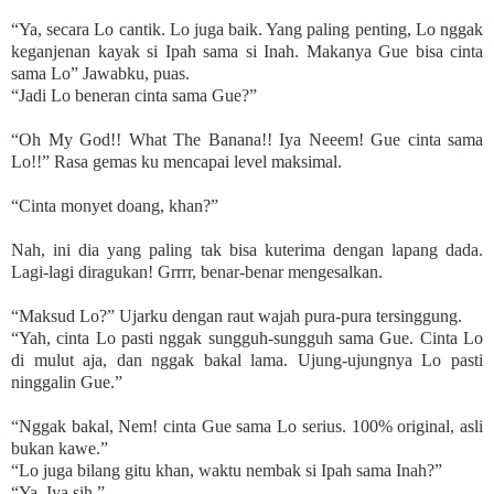
“Ya, secara Lo cantik. Lo juga baik. Yang paling penting, Lo nggak
keganjenan kayak si Ipah sama si Inah. Makanya Gue bisa cinta
sama Lo” Jawabku, puas.
“Jadi Lo beneran cinta sama Gue?”
“Oh My God!! What The Banana!! Iya Neeem! Gue cinta sama
Lo!!” Rasa gemas ku mencapai level maksimal.
“Cinta monyet doang, khan?”
Nah, ini dia yang paling tak bisa kuterima dengan lapang dada.
Lagi-lagi diragukan! Grrrr, benar-benar mengesalkan.
“Maksud Lo?” Ujarku dengan raut wajah pura-pura tersinggung.
“Yah, cinta Lo pasti nggak sungguh-sungguh sama Gue. Cinta Lo
di mulut aja, dan nggak bakal lama. Ujung-ujungnya Lo pasti
ninggalin Gue.”
“Nggak bakal, Nem! cinta Gue sama Lo serius. 100% original, asli
bukan kawe.”
“Lo juga bilang gitu khan, waktu nembak si Ipah sama Inah?”
“Ya, Iya sih.”