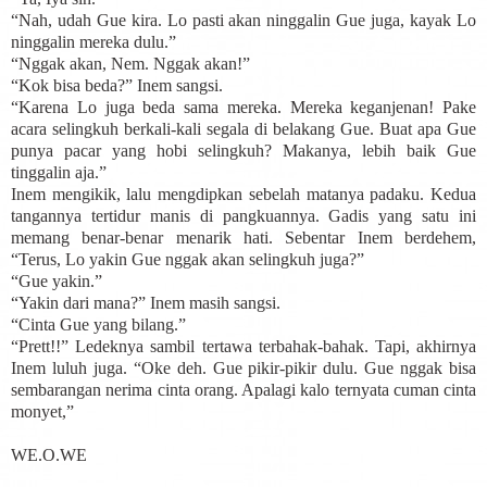
“Nah, udah Gue kira. Lo pasti akan ninggalin Gue juga, kayak Lo
ninggalin mereka dulu.”
“Nggak akan, Nem. Nggak akan!”
“Kok bisa beda?” Inem sangsi.
“Karena Lo juga beda sama mereka. Mereka keganjenan! Pake
acara selingkuh berkali-kali segala di belakang Gue. Buat apa Gue
punya pacar yang hobi selingkuh? Makanya, lebih baik Gue
tinggalin aja.”
Inem mengikik, lalu mengdipkan sebelah matanya padaku. Kedua
tangannya tertidur manis di pangkuannya. Gadis yang satu ini
memang benar-benar menarik hati. Sebentar Inem berdehem,
“Terus, Lo yakin Gue nggak akan selingkuh juga?”
“Gue yakin.”
“Yakin dari mana?” Inem masih sangsi.
“Cinta Gue yang bilang.”
“Prett!!” Ledeknya sambil tertawa terbahak-bahak. Tapi, akhirnya
Inem luluh juga. “Oke deh. Gue pikir-pikir dulu. Gue nggak bisa
sembarangan nerima cinta orang. Apalagi kalo ternyata cuman cinta
monyet,”
WE.O.WE