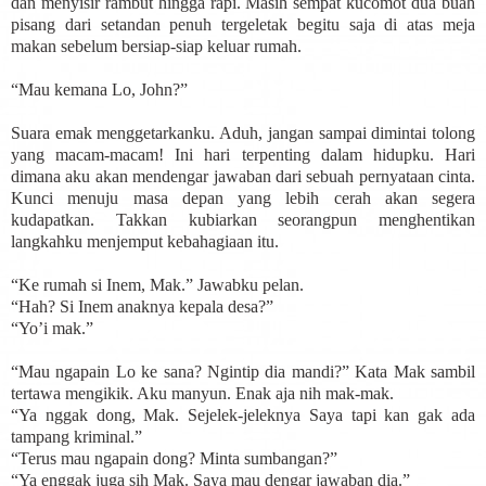
dan menyisir rambut hingga rapi. Masih sempat kucomot dua buah
pisang dari setandan penuh tergeletak begitu saja di atas meja
makan sebelum bersiap-siap keluar rumah.
“Mau kemana Lo, John?”
Suara emak menggetarkanku. Aduh, jangan sampai dimintai tolong
yang macam-macam! Ini hari terpenting dalam hidupku. Hari
dimana aku akan mendengar jawaban dari sebuah pernyataan cinta.
Kunci menuju masa depan yang lebih cerah akan segera
kudapatkan. Takkan kubiarkan seorangpun menghentikan
langkahku menjemput kebahagiaan itu.
“Ke rumah si Inem, Mak.” Jawabku pelan.
“Hah? Si Inem anaknya kepala desa?”
“Yo’i mak.”
“Mau ngapain Lo ke sana? Ngintip dia mandi?” Kata Mak sambil
tertawa mengikik. Aku manyun. Enak aja nih mak-mak.
“Ya nggak dong, Mak. Sejelek-jeleknya Saya tapi kan gak ada
tampang kriminal.”
“Terus mau ngapain dong? Minta sumbangan?”
“Ya enggak juga sih Mak. Saya mau dengar jawaban dia.”