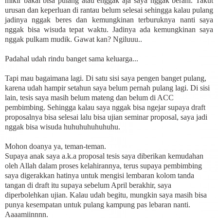
mikir bakal bisa pulang atau enggak aja saya nggak berani. Takut
urusan dan keperluan di rantau belum selesai sehingga kalau pulang
jadinya nggak beres dan kemungkinan terburuknya nanti saya
nggak bisa wisuda tepat waktu. Jadinya ada kemungkinan saya
nggak pulkam mudik. Gawat kan? Ngiluuu..
Padahal udah rindu banget sama keluarga...
Tapi mau bagaimana lagi. Di satu sisi saya pengen banget pulang,
karena udah hampir setahun saya belum pernah pulang lagi. Di sisi
lain, tesis saya masih belum mateng dan belum di ACC
pembimbing. Sehingga kalau saya nggak bisa ngejar supaya draft
proposalnya bisa selesai lalu bisa ujian seminar proposal, saya jadi
nggak bisa wisuda huhuhuhuhuhuhu.
Mohon doanya ya, teman-teman.
Supaya anak saya a.k.a proposal tesis saya diberikan kemudahan
oleh Allah dalam proses kelahirannya, terus supaya pembimbing
saya digerakkan hatinya untuk mengisi lembaran kolom tanda
tangan di draft itu supaya sebelum April berakhir, saya
diperbolehkan ujian. Kalau udah begitu, mungkin saya masih bisa
punya kesempatan untuk pulang kampung pas lebaran nanti.
Aaaamiinnnn.