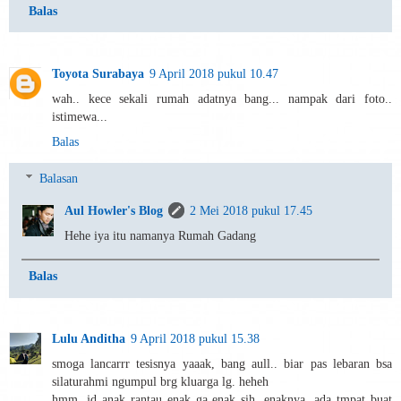
Balas
Toyota Surabaya
9 April 2018 pukul 10.47
wah.. kece sekali rumah adatnya bang... nampak dari foto..
istimewa...
Balas
Balasan
Aul Howler's Blog
2 Mei 2018 pukul 17.45
Hehe iya itu namanya Rumah Gadang
Balas
Lulu Anditha
9 April 2018 pukul 15.38
smoga lancarrr tesisnya yaaak, bang aull.. biar pas lebaran bsa
silaturahmi ngumpul brg kluarga lg. heheh
hmm, jd anak rantau enak ga enak sih, enaknya, ada tmpat buat