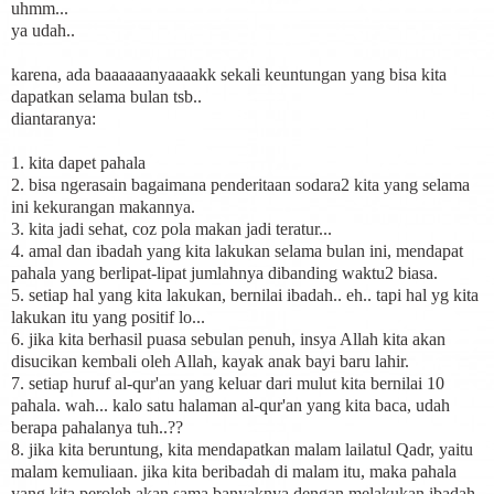
uhmm...
ya udah..
karena, ada baaaaaanyaaaakk sekali keuntungan yang bisa kita
dapatkan selama bulan tsb..
diantaranya:
1. kita dapet pahala
2. bisa ngerasain bagaimana penderitaan sodara2 kita yang selama
ini kekurangan makannya.
3. kita jadi sehat, coz pola makan jadi teratur...
4. amal dan ibadah yang kita lakukan selama bulan ini, mendapat
pahala yang berlipat-lipat jumlahnya dibanding waktu2 biasa.
5. setiap hal yang kita lakukan, bernilai ibadah.. eh.. tapi hal yg kita
lakukan itu yang positif lo...
6. jika kita berhasil puasa sebulan penuh, insya Allah kita akan
disucikan kembali oleh Allah, kayak anak bayi baru lahir.
7. setiap huruf al-qur'an yang keluar dari mulut kita bernilai 10
pahala. wah... kalo satu halaman al-qur'an yang kita baca, udah
berapa pahalanya tuh..??
8. jika kita beruntung, kita mendapatkan malam lailatul Qadr, yaitu
malam kemuliaan. jika kita beribadah di malam itu, maka pahala
yang kita peroleh akan sama banyaknya dengan melakukan ibadah