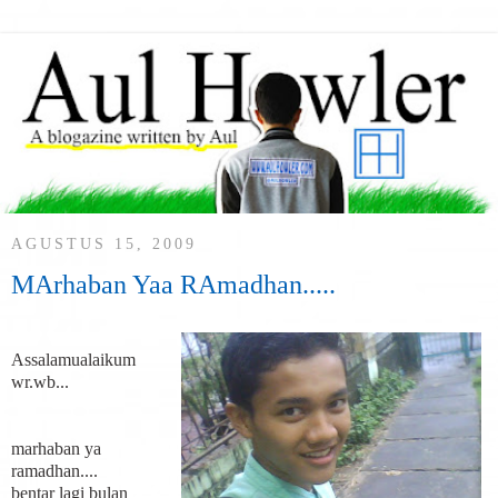
AGUSTUS 15, 2009
MArhaban Yaa RAmadhan.....
Assalamualaikum
wr.wb...
marhaban ya
ramadhan....
bentar lagi bulan