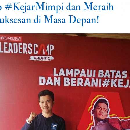
p #KejarMimpi dan Meraih
uksesan di Masa Depan!