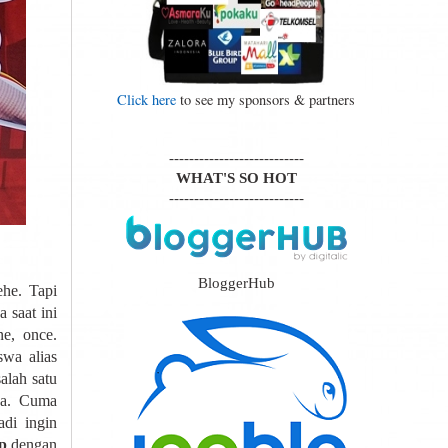
Click here
to see my sponsors & partners
---------------------------
WHAT'S SO HOT
---------------------------
BloggerHub
he. Tapi
 saat ini
e, once.
swa alias
alah satu
ya. Cuma
adi ingin
p
dengan