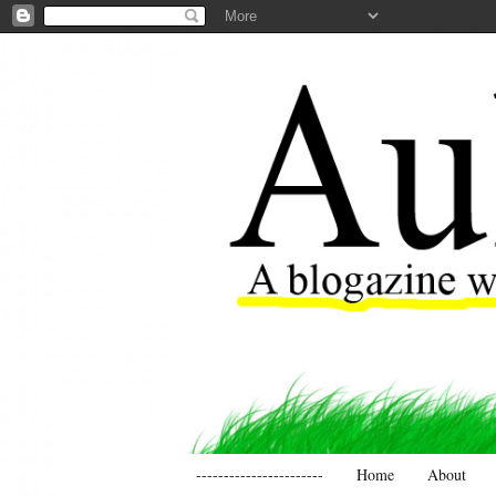
-----------------------
Home
About