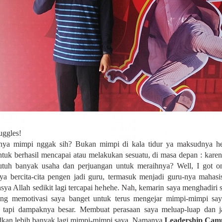
uggles!
nya mimpi nggak sih? Bukan mimpi di kala tidur ya maksudnya he
tuk berhasil mencapai atau melakukan sesuatu, di masa depan : karena
utuh banyak usaha dan perjuangan untuk meraihnya? Well, I got on
ya bercita-cita pengen jadi guru, termasuk menjadi guru-nya mahasi
nsya Allah sedikit lagi tercapai hehehe. Nah, kemarin saya menghadiri s
ang memotivasi saya banget untuk terus mengejar mimpi-mimpi sa
, tapi dampaknya besar. Membuat perasaan saya meluap-luap dan j
kan lebih banyak lagi mimpi-mimpi saya. Namanya
Leadership Cam