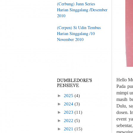
(Cerbung) Junn Series
Harian Singgalang /Desember
2010
(Cerpen) Si Udin Tembus
Harian Singgalang /10
November 2010
Hello M
DUMBLEDORE'S
PENSIEVE
Pada pu
mimpi un
►
2025
(4)
masih b
►
2024
(3)
Dulu, sa
►
2023
(11)
dosen. I
event y
►
2022
(5)
sebentar
►
2021
(15)
mewujud