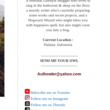
A Personal Lifestyle Blogger who loves to
sing in the bathroom & sleep on the floor,
a moody writer who's currently preparing
some works and secret projects, and a
Hogwarts Wizard who might bless you
with happiness spell, but also might curse
you into a frog.
Current Location :
Padang, Indonesia
------------------------------
SEND ME YOUR OWL
------------------------------
Aulhowler@yahoo.com
Subscribe me on Youtube
Follow me on Instagram
Follow me on Threads