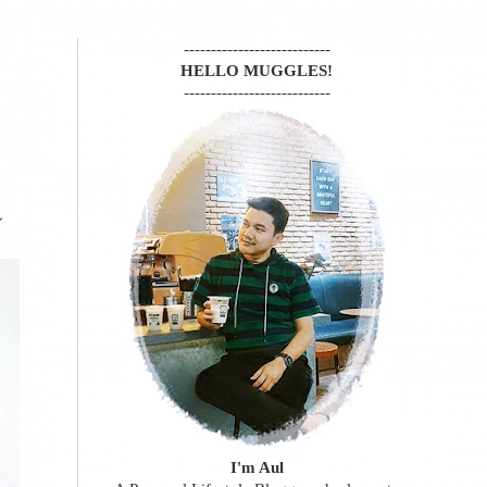
---------------------------
HELLO MUGGLES!
---------------------------
a
I'm Aul