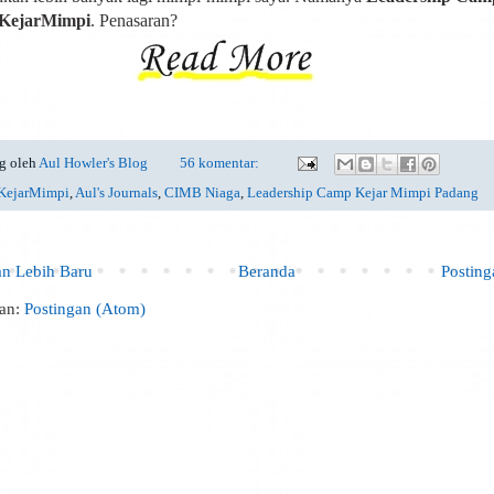
KejarMimpi
. Penasaran?
g oleh
Aul Howler's Blog
56 komentar:
KejarMimpi
,
Aul's Journals
,
CIMB Niaga
,
Leadership Camp Kejar Mimpi Padang
an Lebih Baru
Beranda
Postin
an:
Postingan (Atom)