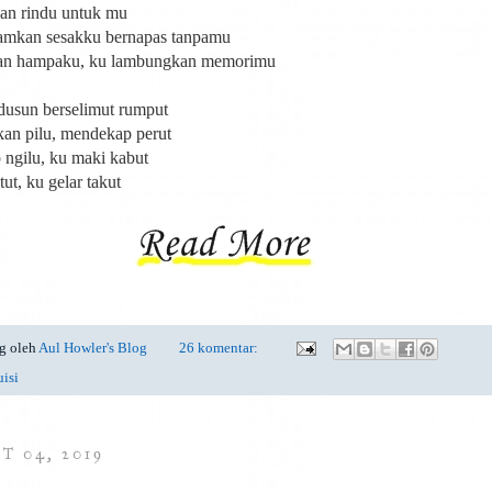
kan rindu untuk mu
mkan sesakku bernapas tanpamu
kan hampaku, ku lambungkan memorimu
usun berselimut rumput
kan pilu, mendekap perut
 ngilu, ku maki kabut
ut, ku gelar takut
g oleh
Aul Howler's Blog
26 komentar:
uisi
T 04, 2019