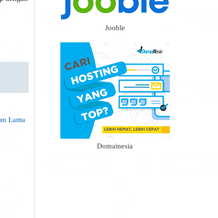
Jooble
gan Lama
Domainesia