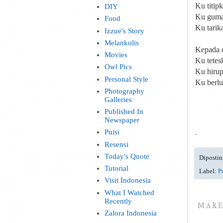
Ku titip
DIY
Ku guma
Food
Ku tari
Izzue's Story
Melankolis
Kepada d
Movies
Ku tetes
Owl Pics
Ku hirup
Personal Style
Ku berlut
Photography
Galleries
Published In
Newspaper
Puisi
.
Resensi
Today's Quote
Dipostin
Tutorial
Label:
P
Visit Indonesia
What I Watched
Recently
MARE
Zalora Indonesia