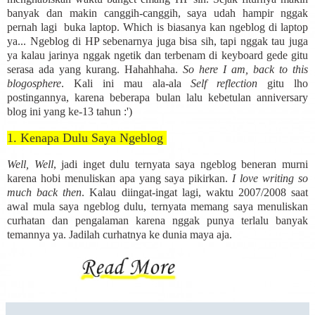
banyak dan makin canggih-canggih, saya udah hampir nggak
pernah lagi buka laptop. Which is biasanya kan ngeblog di laptop
ya... Ngeblog di HP sebenarnya juga bisa sih, tapi nggak tau juga
ya kalau jarinya nggak ngetik dan terbenam di keyboard gede gitu
serasa ada yang kurang. Hahahhaha.
So here I am, back to this
blogosphere
. Kali ini mau ala-ala
Self reflection
gitu lho
postingannya, karena beberapa bulan lalu kebetulan anniversary
blog ini yang ke-13 tahun :')
1. Kenapa Dulu Saya Ngeblog
Well, Well
, jadi inget dulu ternyata saya ngeblog beneran murni
karena hobi menuliskan apa yang saya pikirkan.
I love writing so
much back then
. Kalau diingat-ingat lagi, waktu 2007/2008 saat
awal mula saya ngeblog dulu, ternyata memang saya menuliskan
curhatan dan pengalaman karena nggak punya terlalu banyak
temannya ya. Jadilah curhatnya ke dunia maya aja.