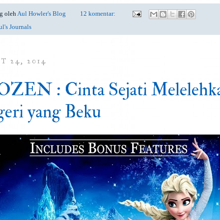
g oleh
Aul Howler's Blog
12 komentar:
l's Journals
T 24, 2014
ZEN : Cinta Sejati Melelehk
eri yang Beku