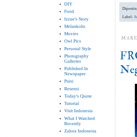
DIY
Dipostin
Food
Label:
Au
Izzue's Story
Melankolis
Movies
MARE
Owl Pics
Personal Style
FRO
Photography
Galleries
Neg
Published In
Newspaper
Puisi
Resensi
Today's Quote
Tutorial
Visit Indonesia
What I Watched
Recently
Zalora Indonesia