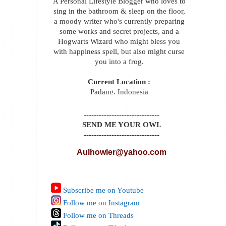
A Personal Lifestyle Blogger who loves to
sing in the bathroom & sleep on the floor,
a moody writer who's currently preparing
some works and secret projects, and a
Hogwarts Wizard who might bless you
with happiness spell, but also might curse
you into a frog.
Current Location :
Padang, Indonesia
------------------------------
SEND ME YOUR OWL
------------------------------
Aulhowler@yahoo.com
Subscribe me on Youtube
Follow me on Instagram
Follow me on Threads