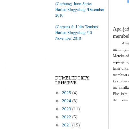
(Cerbung) Junn Series
Harian Singgalang /Desember
2010
(Cerpen) Si Udin Tembus
Apa jad
Harian Singgalang /10
membeku
November 2010
Arendell
memimpin 
Mereka ad
sepanjang
lahir dik
membuat a
DUMBLEDORE'S
kekuatan 
PENSIEVE
meramalka
►
2025
(4)
Elsa kem
demi kesa
►
2024
(3)
►
2023
(11)
►
2022
(5)
►
2021
(15)
.