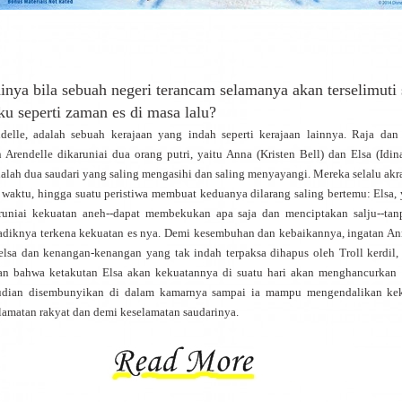
inya bila sebuah negeri terancam selamanya akan terselimuti 
 seperti zaman es di masa lalu?
e, adalah sebuah kerajaan yang indah seperti kerajaan lainnya. Raja dan 
Arendelle dikaruniai dua orang putri, yaitu Anna (Kristen Bell) dan Elsa (Idin
alah dua saudari yang saling mengasihi dan saling menyayangi. Mereka selalu akr
 waktu, hingga suatu peristiwa membuat keduanya dilarang saling bertemu: Elsa, 
aruniai kekuatan aneh--dapat membekukan apa saja dan menciptakan salju--tan
diknya terkena kekuatan es nya. Demi kesembuhan dan kebaikannya, ingatan An
elsa dan kenangan-kenangan yang tak indah terpaksa dihapus oleh Troll kerdil,
n bahwa ketakutan Elsa akan kekuatannya di suatu hari akan menghancurkan 
udian disembunyikan di dalam kamarnya sampai ia mampu mengendalikan kek
lamatan rakyat dan demi keselamatan saudarinya.