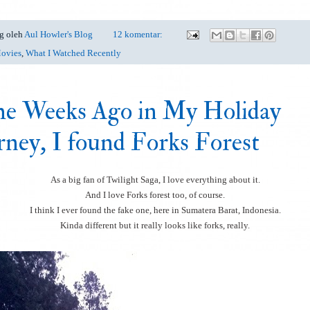
g oleh
Aul Howler's Blog
12 komentar:
ovies
,
What I Watched Recently
e Weeks Ago in My Holiday
rney, I found Forks Forest
As a big fan of Twilight Saga, I love everything about it.
And I love Forks forest too, of course.
I think I ever found the fake one, here in Sumatera Barat, Indonesia.
Kinda different but it really looks like forks, really.