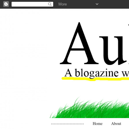
-----------------------
Home
About