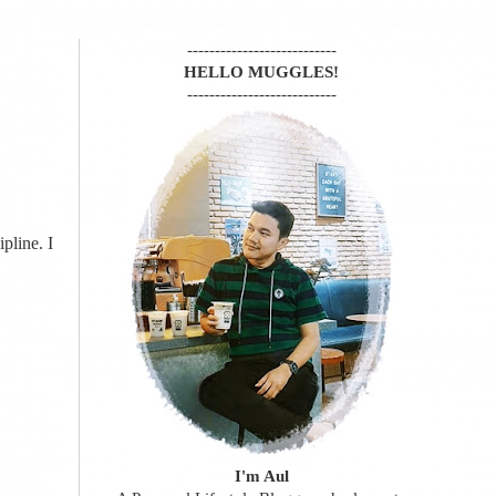
---------------------------
HELLO MUGGLES!
---------------------------
pline. I
I'm Aul