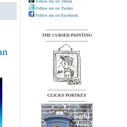
Follow me on Tiktok
Follow me on Twitter
Follow me on Facebook
------------------------------
THE CURSED PAINTING
------------------------------
an
---------------------------
CLICKY PORTKEY
---------------------------