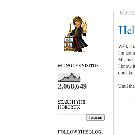
MARE
Hel
Well, Hi
I'm gonna
Means I 
MUGGLES VISITOR
I know it
don't kn
2,068,649
Until the
SEARCH THE
HORCRUX
FOLLOW THIS BLOG,