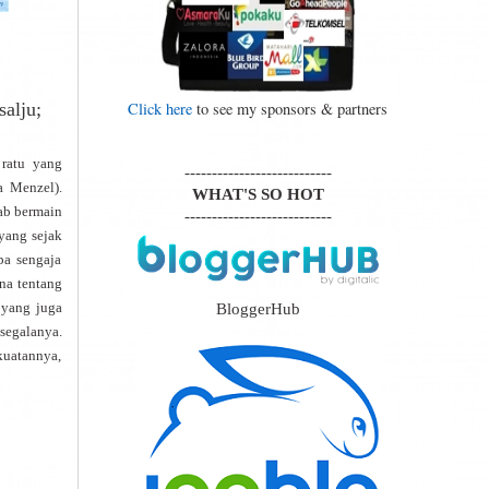
Click here
to see my sponsors & partners
salju;
ratu yang
---------------------------
a Menzel).
WHAT'S SO HOT
ab bermain
---------------------------
yang sejak
pa sengaja
na tentang
 yang juga
BloggerHub
segalanya.
uatannya,