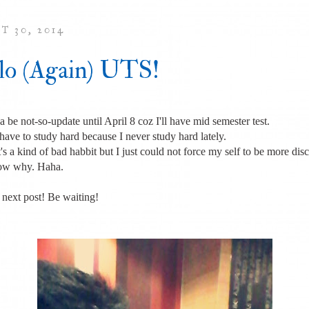
T 30, 2014
lo (Again) UTS!
.
 be not-so-update until April 8 coz I'll have mid semester test.
have to study hard because I never study hard lately.
's a kind of bad habbit but I just could not force my self to be more disci
ow why. Haha.
 next post! Be waiting!