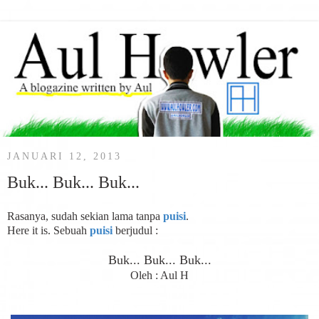
JANUARI 12, 2013
Buk... Buk... Buk...
Rasanya, sudah sekian lama tanpa
puisi
.
Here it is. Sebuah
puisi
berjudul :
Buk... Buk... Buk...
Oleh : Aul H