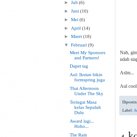
►
Juli
(6)
►
Juni
(10)
►
Mei
(6)
►
April
(14)
►
Maret
(18)
▼
Februari
(9)
Nah, gim
Meet My Sponsors
and Partners!
udah siap
Dapet tag
Aslm...
Aul: Ikutan bikin
formspring juga
Aul cool 
That Afternoon
Under The Sky
Dipostin
Teringat Masa
kelas Sepuluh
Label:
Au
Dulu
Award lagi...
Hoho...
4 k
The Rain