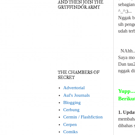
AND THEN JOIN THE
sebagian 
GRYFFINDOR ARMY
^_^;)...
Nggak bi
sih peng
udah ter
NAhh... k
Saya mo n
Dan tau2
nggak di
THE CHAMBERS OF
SECRET
Advertorial
Yupp...
Aul's Journals
Berikut
Blogging
Cerbung
1. Upda
Cermin / Flashfiction
membahas
Cerpen
dibahas 
Comiks