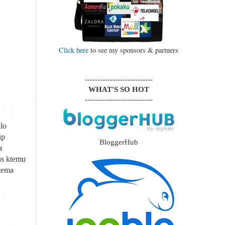
Click here
to see my sponsors & partners
---------------------------
WHAT'S SO HOT
---------------------------
lo
up
BloggerHub
a
rus ktemu
rtema