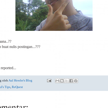
ana..??
 buat nulis postingan...???
reported...
g oleh
Aul Howler's Blog
l's Tips
,
ReQuest
omentar: