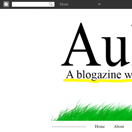
-----------------------
Home
About