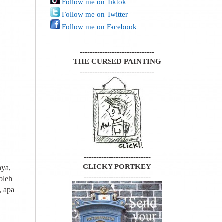
Follow me on Tiktok
Follow me on Twitter
Follow me on Facebook
------------------------------
THE CURSED PAINTING
------------------------------
---------------------------
CLICKY PORTKEY
nya,
---------------------------
oleh
, apa