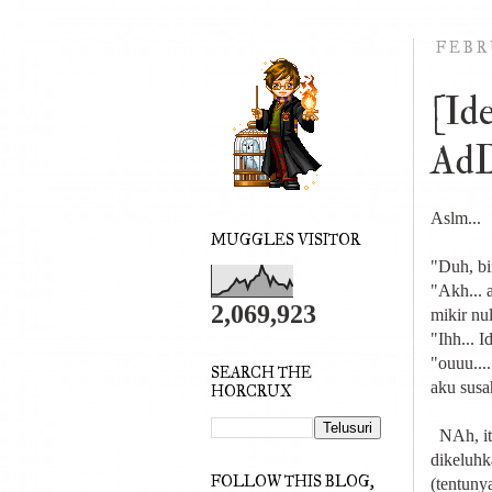
FEBR
[Id
AdD
Aslm...
MUGGLES VISITOR
"Duh, bi
"Akh... 
2,069,923
mikir nu
"Ihh... I
"ouuu...
SEARCH THE
aku susah
HORCRUX
NAh, itu
dikeluhk
FOLLOW THIS BLOG,
(tentuny