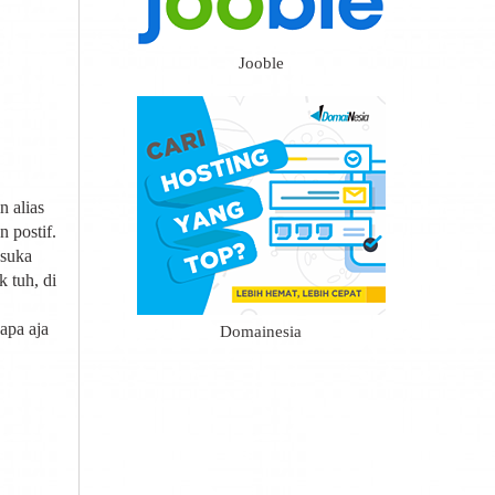
Jooble
n alias
 postif.
 suka
k tuh, di
apa aja
Domainesia