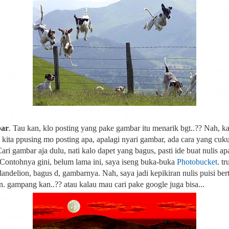
bar
. Tau kan, klo posting yang pake gambar itu menarik bgt..?? Nah, ka
 kita ppusing mo posting apa, apalagi nyari gambar, ada cara yang cuk
ari gambar aja dulu, nati kalo dapet yang bagus, pasti ide buat nulis ap
Contohnya gini, belum lama ini, saya iseng buka-buka
Photobucket
. t
andelion, bagus d, gambarnya. Nah, saya jadi kepikiran nulis puisi be
n. gampang kan..?? atau kalau mau cari pake google juga bisa...