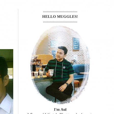
---------------------------
HELLO MUGGLES!
---------------------------
I'm Aul