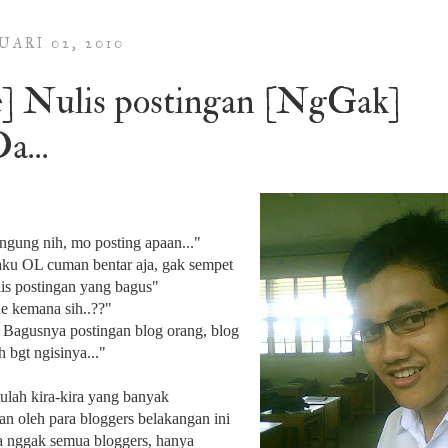
UARI 02, 2010
e] Nulis postingan [NgGak]
a...
ngung nih, mo posting apaan..."
aku OL cuman bentar aja, gak sempet
lis postingan yang bagus"
de kemana sih..??"
. Bagusnya postingan blog orang, blog
 bgt ngisinya..."
lah kira-kira yang banyak
an oleh para bloggers belakangan ini
a nggak semua bloggers, hanya