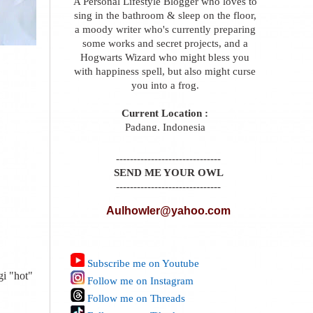
A Personal Lifestyle Blogger who loves to
sing in the bathroom & sleep on the floor,
a moody writer who's currently preparing
some works and secret projects, and a
Hogwarts Wizard who might bless you
with happiness spell, but also might curse
you into a frog.
Current Location :
Padang, Indonesia
------------------------------
SEND ME YOUR OWL
------------------------------
Aulhowler@yahoo.com
Subscribe me on Youtube
gi "hot"
Follow me on Instagram
Follow me on Threads