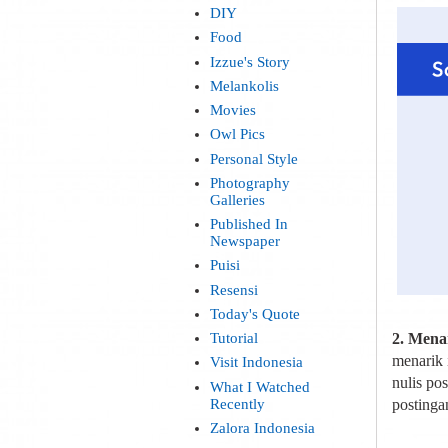
DIY
Food
Izzue's Story
Melankolis
Movies
Owl Pics
Personal Style
Photography
Galleries
Published In
Newspaper
Puisi
Resensi
Today's Quote
Tutorial
2. Mena
menarik 
Visit Indonesia
nulis pos
What I Watched
Recently
postinga
Zalora Indonesia