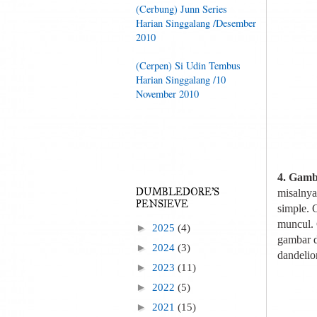
(Cerbung) Junn Series
Harian Singgalang /Desember
2010
(Cerpen) Si Udin Tembus
Harian Singgalang /10
November 2010
4. Gam
DUMBLEDORE'S
misalnya
PENSIEVE
simple. C
muncul. 
►
2025
(4)
gambar d
►
2024
(3)
dandelio
►
2023
(11)
►
2022
(5)
►
2021
(15)