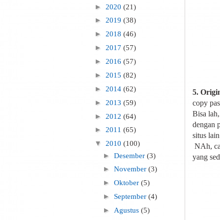
►
2020
(21)
►
2019
(38)
►
2018
(46)
►
2017
(57)
►
2016
(57)
►
2015
(82)
►
2014
(62)
5. Origi
►
2013
(59)
copy pas
Bisa lah
►
2012
(64)
dengan p
►
2011
(65)
situs lai
▼
2010
(100)
NAh, car
►
Desember
(3)
yang seda
►
November
(3)
►
Oktober
(5)
►
September
(4)
►
Agustus
(5)