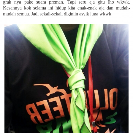
grak nya pake suara preman. Tapi seru aja gitu lho wkwk.
Kesannya kok selama ini hidup kita enak-enak aja dan mudah-
mudah semua. Jadi sekali-sekali diginiin asyik juga wkwk.