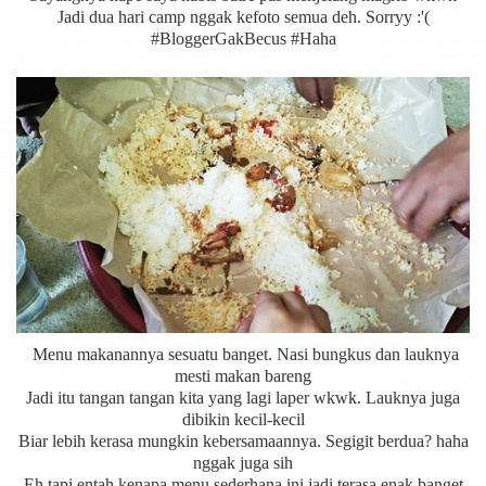
Jadi dua hari camp nggak kefoto semua deh. Sorryy :'(
#BloggerGakBecus #Haha
Menu makanannya sesuatu banget. Nasi bungkus dan lauknya
mesti makan bareng
Jadi itu tangan tangan kita yang lagi laper wkwk. Lauknya juga
dibikin kecil-kecil
Biar lebih kerasa mungkin kebersamaannya. Segigit berdua? haha
nggak juga sih
Eh tapi entah kenapa menu sederhana ini jadi terasa enak banget