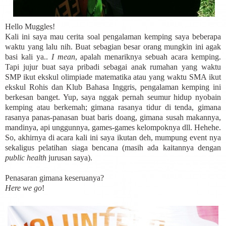
Hello Muggles!
Kali ini saya mau cerita soal pengalaman kemping saya beberapa
waktu yang lalu nih. Buat sebagian besar orang mungkin ini agak
basi kali ya..
I mean
, apalah menariknya sebuah acara kemping.
Tapi jujur buat saya pribadi sebagai anak rumahan yang waktu
SMP ikut ekskul olimpiade matematika atau yang waktu SMA ikut
ekskul Rohis dan Klub Bahasa Inggris, pengalaman kemping ini
berkesan banget. Yup, saya nggak pernah seumur hidup nyobain
kemping atau berkemah; gimana rasanya tidur di tenda, gimana
rasanya panas-panasan buat baris doang, gimana susah makannya,
mandinya, api unggunnya, games-games kelompoknya dll. Hehehe.
So, akhirnya di acara kali ini saya ikutan deh, mumpung event nya
sekaligus pelatihan siaga bencana (masih ada kaitannya dengan
public health
jurusan saya).
Penasaran gimana keseruanya?
Here we go
!