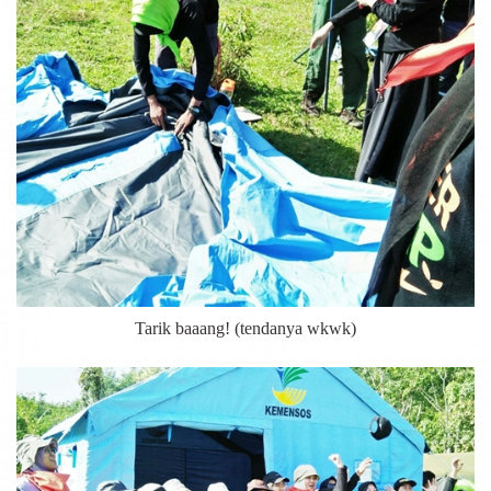
Tarik baaang! (tendanya wkwk)