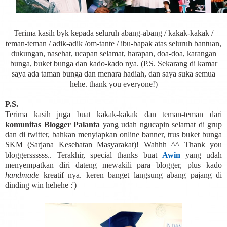
Terima kasih byk kepada seluruh abang-abang / kakak-kakak /
teman-teman / adik-adik /om-tante / ibu-bapak atas seluruh bantuan,
dukungan, nasehat, ucapan selamat, harapan, doa-doa, karangan
bunga, buket bunga dan kado-kado nya. (P.S. Sekarang di kamar
saya ada taman bunga dan menara hadiah, dan saya suka semua
hehe. thank you everyone!)
P.S.
Terima kasih juga buat kakak-kakak dan teman-teman dari
komunitas Blogger Palanta
yang udah ngucapin selamat di grup
dan di twitter, bahkan menyiapkan online banner, trus buket bunga
SKM (Sarjana Kesehatan Masyarakat)! Wahhh ^^ Thank you
bloggerssssss.. Terakhir, special thanks buat
Awin
yang udah
menyempatkan diri dateng mewakili para blogger, plus kado
handmade
kreatif nya. keren banget langsung abang pajang di
dinding win hehehe :')