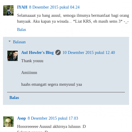
IYAH
8 Desember 2015 pukul 04.24
Selamaaaat ya bang auuul, semoga ilmunya bermanfaat bagi orang
banyaak. Aku kapan ya wisuda... *Liat KRS, eh masih sems 3* -_-
Balas
Balasan
Aul Howler's Blog
10 Desember 2015 pukul 12.40
Thank youuu
Amiiinnn
haahs emangatt segera menyusul yaa
Balas
Asop
8 Desember 2015 pukul 17.03
Hoooreeeeee Auuuul akhirnya luluuus :D