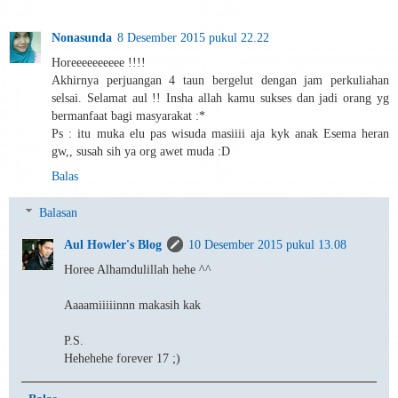
Nonasunda
8 Desember 2015 pukul 22.22
Horeeeeeeeeee !!!!
Akhirnya perjuangan 4 taun bergelut dengan jam perkuliahan
selsai. Selamat aul !! Insha allah kamu sukses dan jadi orang yg
bermanfaat bagi masyarakat :*
Ps : itu muka elu pas wisuda masiiii aja kyk anak Esema heran
gw,, susah sih ya org awet muda :D
Balas
Balasan
Aul Howler's Blog
10 Desember 2015 pukul 13.08
Horee Alhamdulillah hehe ^^
Aaaamiiiiinnn makasih kak
P.S.
Hehehehe forever 17 ;)