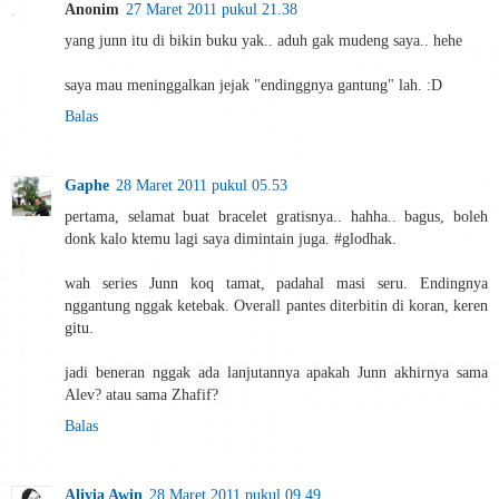
Anonim
27 Maret 2011 pukul 21.38
yang junn itu di bikin buku yak.. aduh gak mudeng saya.. hehe
saya mau meninggalkan jejak "endinggnya gantung" lah. :D
Balas
Gaphe
28 Maret 2011 pukul 05.53
pertama, selamat buat bracelet gratisnya.. hahha.. bagus, boleh
donk kalo ktemu lagi saya dimintain juga. #glodhak.
wah series Junn koq tamat, padahal masi seru. Endingnya
nggantung nggak ketebak. Overall pantes diterbitin di koran, keren
gitu.
jadi beneran nggak ada lanjutannya apakah Junn akhirnya sama
Alev? atau sama Zhafif?
Balas
Alivia Awin
28 Maret 2011 pukul 09.49