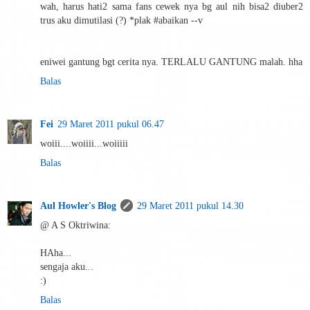
wah, harus hati2 sama fans cewek nya bg aul nih bisa2 diuber2
trus aku dimutilasi (?) *plak #abaikan --v
eniwei gantung bgt cerita nya. TERLALU GANTUNG malah. hha
Balas
Fei
29 Maret 2011 pukul 06.47
woiii....woiiii...woiiiii
Balas
Aul Howler's Blog
29 Maret 2011 pukul 14.30
@ A S Oktriwina:
HAha...
sengaja aku...
:)
Balas