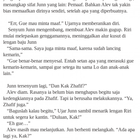
menangkap sifat Junn yang lain: Pemaaf. Bahkan Alev tak yakin
bias memaafkan dirinya sendiri, setelah apa yang diperbuatnya.
“Err, Gue mau minta maaf.” Ujarnya memberanikan diri.
Senyum Junn mengembang, membuat Alev makin gugup. Riri
mulai melepaskan genggamannya, meninggalkan alur kusut di
lengan baju Junn
“Sama-sama. Saya juga minta maaf, karena sudah lancing
kemarin,”
“Gue benar-benar menyesal. Entah setan apa yang merasuki gue
kemarin-kemarin, sampai gue setega itu sama Lo dan anak-anak
lain.”
Junn tersenyum lagi, “Dan Kak Zhafif?”
Alev diam. Rasanya ia belum bias menghapus begitu saja
kedengkiannya pada Zhafif. Tapi ia berusaha melakukannya. “Ya,
Zhafif juga.”
“Baguslah kalau begitu,” Ujar Junn sambil menarik lengan Riri
untuk segera ke kantin. “Duluan, Kak!”
“Eh gue…”
Alev masih mau melanjutkan. Jun berhenti melangkah. “Ada apa
lagi ya, Kak?”