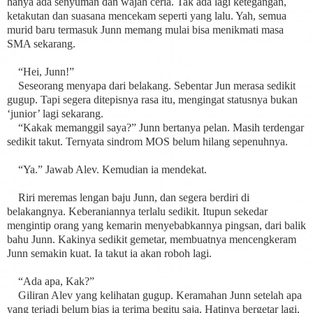
hanya ada senyuman dan wajah ceria. Tak ada lagi ketegangan,
ketakutan dan suasana mencekam seperti yang lalu. Yah, semua
murid baru termasuk Junn memang mulai bisa menikmati masa
SMA sekarang.
“Hei, Junn!”
Seseorang menyapa dari belakang. Sebentar Jun merasa sedikit
gugup. Tapi segera ditepisnya rasa itu, mengingat statusnya bukan
‘junior’ lagi sekarang.
“Kakak memanggil saya?” Junn bertanya pelan. Masih terdengar
sedikit takut. Ternyata sindrom MOS belum hilang sepenuhnya.
“Ya.” Jawab Alev. Kemudian ia mendekat.
Riri meremas lengan baju Junn, dan segera berdiri di
belakangnya. Keberaniannya terlalu sedikit. Itupun sekedar
mengintip orang yang kemarin menyebabkannya pingsan, dari balik
bahu Junn. Kakinya sedikit gemetar, membuatnya mencengkeram
Junn semakin kuat. Ia takut ia akan roboh lagi.
“Ada apa, Kak?”
Giliran Alev yang kelihatan gugup. Keramahan Junn setelah apa
yang terjadi belum bias ia terima begitu saja. Hatinya bergetar lagi,