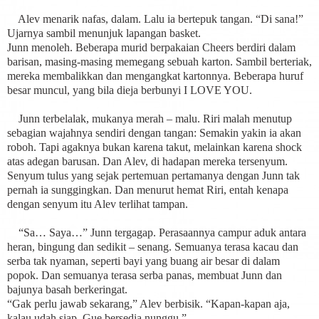
Alev menarik nafas, dalam. Lalu ia bertepuk tangan. “Di sana!”
Ujarnya sambil menunjuk lapangan basket.
Junn menoleh. Beberapa murid berpakaian Cheers berdiri dalam
barisan, masing-masing memegang sebuah karton. Sambil berteriak,
mereka membalikkan dan mengangkat kartonnya. Beberapa huruf
besar muncul, yang bila dieja berbunyi I LOVE YOU.
Junn terbelalak, mukanya merah – malu. Riri malah menutup
sebagian wajahnya sendiri dengan tangan: Semakin yakin ia akan
roboh. Tapi agaknya bukan karena takut, melainkan karena shock
atas adegan barusan. Dan Alev, di hadapan mereka tersenyum.
Senyum tulus yang sejak pertemuan pertamanya dengan Junn tak
pernah ia sunggingkan. Dan menurut hemat Riri, entah kenapa
dengan senyum itu Alev terlihat tampan.
“Sa… Saya…” Junn tergagap. Perasaannya campur aduk antara
heran, bingung dan sedikit – senang. Semuanya terasa kacau dan
serba tak nyaman, seperti bayi yang buang air besar di dalam
popok. Dan semuanya terasa serba panas, membuat Junn dan
bajunya basah berkeringat.
“Gak perlu jawab sekarang,” Alev berbisik. “Kapan-kapan aja,
kalau udah siap. Gue bersedia nunggu.”