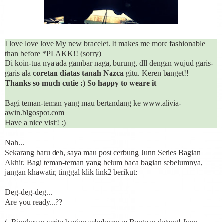
I love love love My new bracelet. It makes me more fashionable
than before *PLAKK!! (sorry)
Di koin-tua nya ada gambar naga, burung, dll dengan wujud garis-
garis ala
coretan diatas tanah Nazca
gitu. Keren banget!!
Thanks so much cutie :) So happy to weare it
Bagi teman-teman yang mau bertandang ke www.alivia-
awin.blgospot.com
Have a nice visit! :)
Nah...
Sekarang baru deh, saya mau post cerbung Junn Series Bagian
Akhir. Bagi teman-teman yang belum baca bagian sebelumnya,
jangan khawatir, tinggal klik link2 berikut:
Deg-deg-deg...
Are you ready...??
( Ringkasan cerita bagian sebelumnya: Bantuan datang! Junn