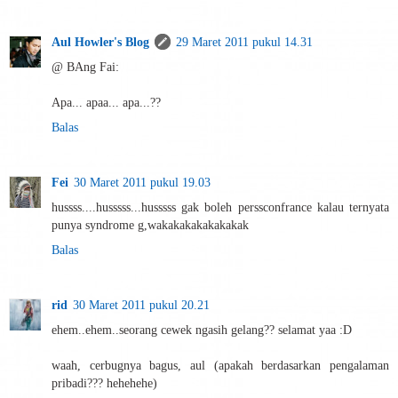
Aul Howler's Blog
29 Maret 2011 pukul 14.31
@ BAng Fai:
Apa... apaa... apa...??
Balas
Fei
30 Maret 2011 pukul 19.03
hussss....husssss...husssss gak boleh perssconfrance kalau ternyata
punya syndrome g,wakakakakakakakak
Balas
rid
30 Maret 2011 pukul 20.21
ehem..ehem..seorang cewek ngasih gelang?? selamat yaa :D
waah, cerbugnya bagus, aul (apakah berdasarkan pengalaman
pribadi??? hehehehe)