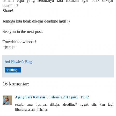
teman? Apa yang sebaiknya kita lakukan agar tidak dikejar
deadline?
Share!
semoga kita tidak dikejar deadline lagi! :)
See you in the next post.
Toowhit toowhoo...!
~[u,u]~
Aul Howler's Blog
Berbagi
16 komentar:
Ajeng Sari Rahayu
5 Februari 2012 pukul 19.12
setuju ama tipsnya. dikejar deadline? nggak sih, kan lagi
liburaaaaaaan, hahaha.