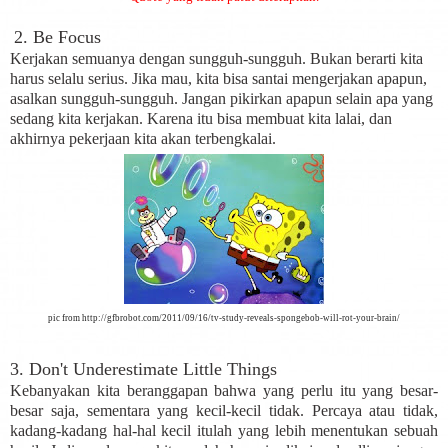
2. Be Focus
Kerjakan semuanya dengan sungguh-sungguh. Bukan berarti kita
harus selalu serius. Jika mau, kita bisa santai mengerjakan apapun,
asalkan sungguh-sungguh. Jangan pikirkan apapun selain apa yang
sedang kita kerjakan. Karena itu bisa membuat kita lalai, dan
akhirnya pekerjaan kita akan terbengkalai.
pic from http://gfbrobot.com/2011/09/16/tv-study-reveals-spongebob-will-rot-your-brain/
3. Don't Underestimate Little Things
Kebanyakan kita beranggapan bahwa yang perlu itu yang besar-
besar saja, sementara yang kecil-kecil tidak. Percaya atau tidak,
kadang-kadang hal-hal kecil itulah yang lebih menentukan sebuah