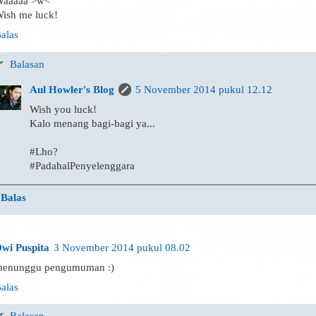
aaaaa >w<
ish me luck!
alas
Balasan
Aul Howler's Blog
5 November 2014 pukul 12.12
Wish you luck!
Kalo menang bagi-bagi ya...
#Lho?
#PadahalPenyelenggara
Balas
wi Puspita
3 November 2014 pukul 08.02
enunggu pengumuman :)
alas