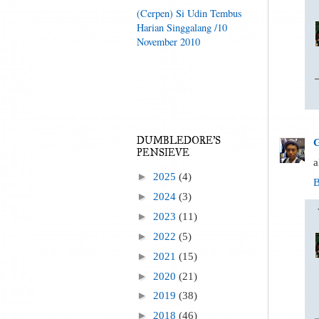
(Cerpen) Si Udin Tembus
Harian Singgalang /10
November 2010
DUMBLEDORE'S
G
PENSIEVE
a
►
2025
(4)
B
►
2024
(3)
►
2023
(11)
►
2022
(5)
►
2021
(15)
►
2020
(21)
►
2019
(38)
►
2018
(46)