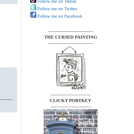
Follow me on Tiktok
Follow me on Twitter
Follow me on Facebook
------------------------------
THE CURSED PAINTING
------------------------------
---------------------------
CLICKY PORTKEY
---------------------------