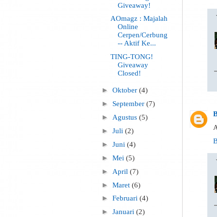
Giveaway!
AOmagz : Majalah
Online
Cerpen/Cerbung
-- Aktif Ke...
TING-TONG!
Giveaway
Closed!
►
Oktober
(4)
►
September
(7)
B
►
Agustus
(5)
A
►
Juli
(2)
B
►
Juni
(4)
►
Mei
(5)
►
April
(7)
►
Maret
(6)
►
Februari
(4)
►
Januari
(2)