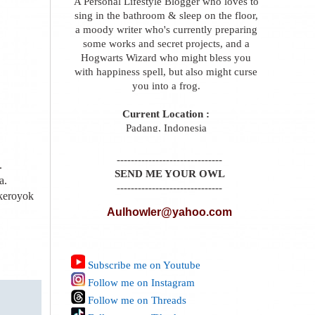
A Personal Lifestyle Blogger who loves to
sing in the bathroom & sleep on the floor,
a moody writer who's currently preparing
some works and secret projects, and a
Hogwarts Wizard who might bless you
with happiness spell, but also might curse
you into a frog.
Current Location :
Padang, Indonesia
------------------------------
.
SEND ME YOUR OWL
a.
------------------------------
 keroyok
Aulhowler@yahoo.com
Subscribe me on Youtube
Follow me on Instagram
Follow me on Threads