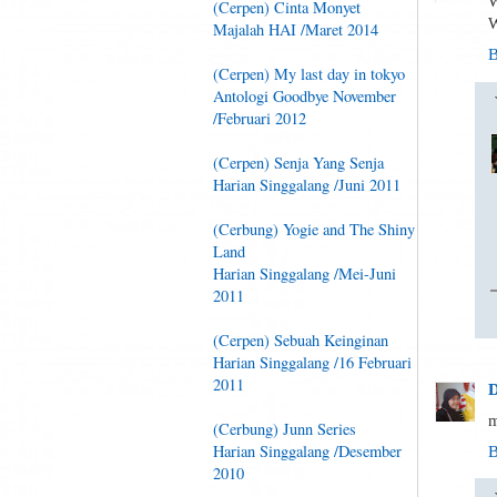
W
(Cerpen) Cinta Monyet
W
Majalah HAI /Maret 2014
B
(Cerpen) My last day in tokyo
Antologi Goodbye November
/Februari 2012
(Cerpen) Senja Yang Senja
Harian Singgalang /Juni 2011
(Cerbung) Yogie and The Shiny
Land
Harian Singgalang /Mei-Juni
2011
(Cerpen) Sebuah Keinginan
Harian Singgalang /16 Februari
2011
D
m
(Cerbung) Junn Series
Harian Singgalang /Desember
B
2010