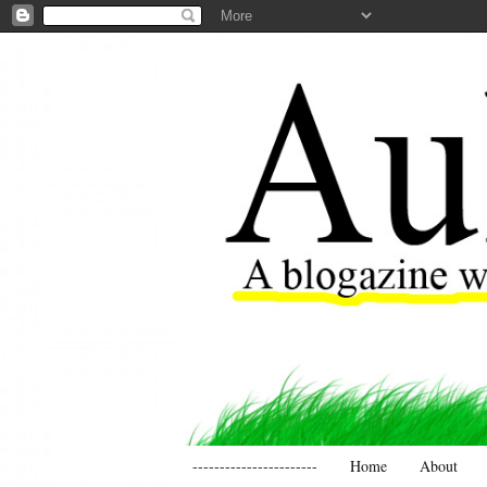
-----------------------
Home
About