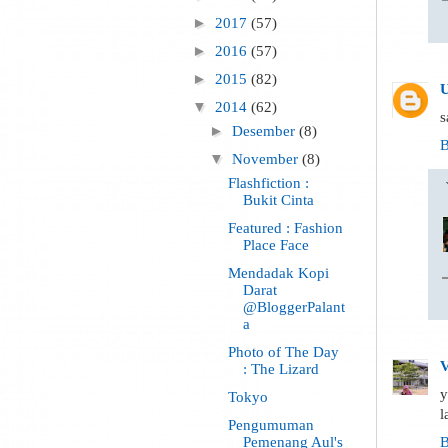
►
2017
(57)
►
2016
(57)
►
2015
(82)
U
▼
2014
(62)
s
►
Desember
(8)
B
▼
November
(8)
Flashfiction :
Bukit Cinta
Featured : Fashion
Place Face
Mendadak Kopi
Darat
@BloggerPalant
a
Photo of The Day
V
: The Lizard
y
Tokyo
l
Pengumuman
Pemenang Aul's
B