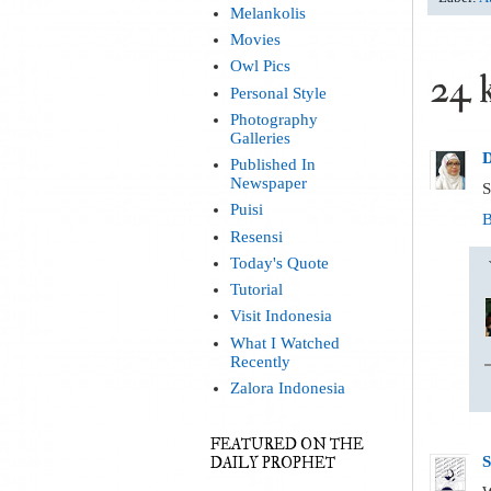
Melankolis
Movies
Owl Pics
24 
Personal Style
Photography
Galleries
D
Published In
Newspaper
S
Puisi
B
Resensi
Today's Quote
Tutorial
Visit Indonesia
What I Watched
Recently
Zalora Indonesia
FEATURED ON THE
S
DAILY PROPHET