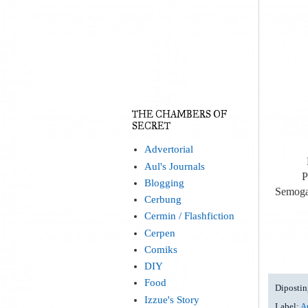
THE CHAMBERS OF
SECRET
Advertorial
Aul's Journals
P
Blogging
Semoga 
Cerbung
Cermin / Flashfiction
Cerpen
Comiks
DIY
Food
Dipostin
Izzue's Story
Label:
A