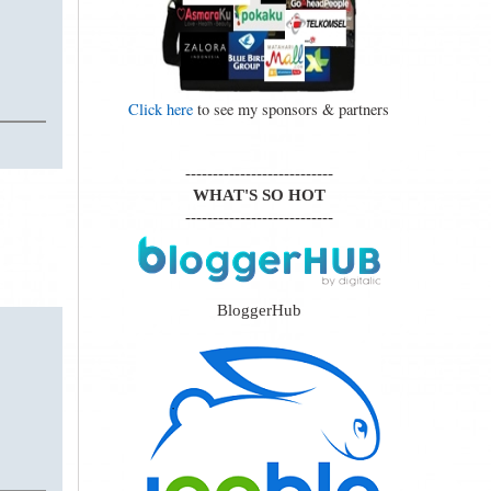
Click here
to see my sponsors & partners
---------------------------
WHAT'S SO HOT
---------------------------
BloggerHub