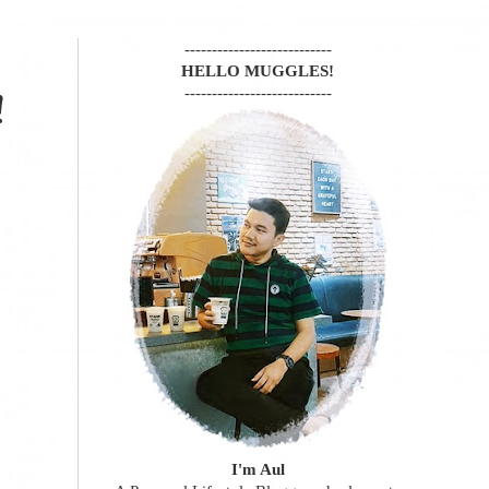
---------------------------
HELLO MUGGLES!
---------------------------
!
I'm Aul