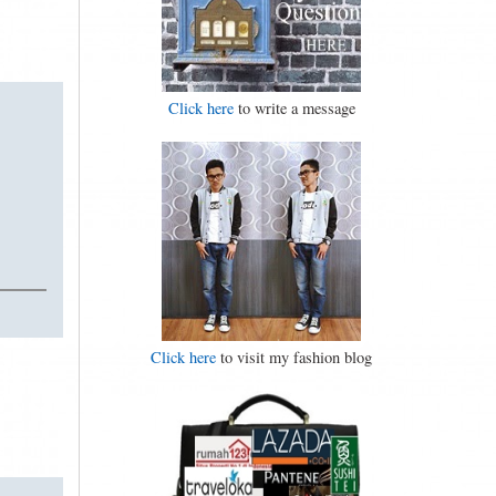
Click here
to write a message
Click here
to visit my fashion blog